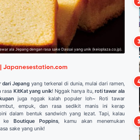
tawar ala Jepang dengan rasa sake Dassai yang unik (keioplaza.co.jp).
 | Japanesestation.com
r dari Jepang
yang terkenal di dunia, mulai dari ramen,
a rasa
KitKat yang unik
! Nggak hanya itu,
roti tawar ala
kupan
juga nggak kalah populer loh~ Roti tawar
embut, empuk, dan rasa sedikit manis ini kerap
ini dalam bentuk sandwich yang lezat. Tapi, kalau
ng ke
Boutique Poppins
, kamu akan menemukan
asa sake yang unik!