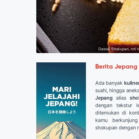
Dassai Shokupan, roti 
Berita Jepang
Ada banyak
kuline
sushi, hingga anek
Jepang
alias
sho
dengan tekstur l
ditemukan di konb
kamu berkunju
shokupan dengan r