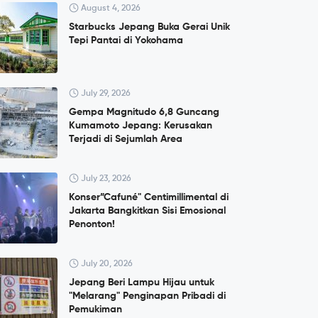
August 4, 2026
Starbucks Jepang Buka Gerai Unik
Tepi Pantai di Yokohama
July 29, 2026
Gempa Magnitudo 6,8 Guncang
Kumamoto Jepang: Kerusakan
Terjadi di Sejumlah Area
July 23, 2026
Konser”Cafuné" Centimillimental di
Jakarta Bangkitkan Sisi Emosional
Penonton!
July 20, 2026
Jepang Beri Lampu Hijau untuk
"Melarang" Penginapan Pribadi di
Pemukiman