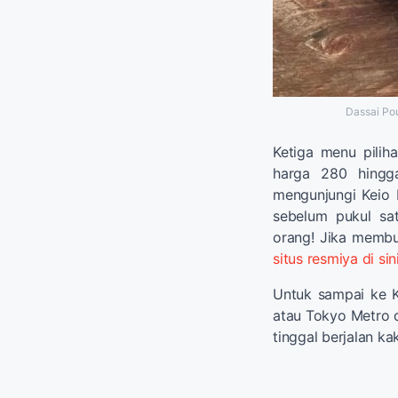
Dassai Po
Ketiga menu pilih
harga 280 hingg
mengunjungi Keio P
sebelum pukul sat
orang! Jika membut
situs resmiya di sin
Untuk sampai ke K
atau Tokyo Metro d
tinggal berjalan ka