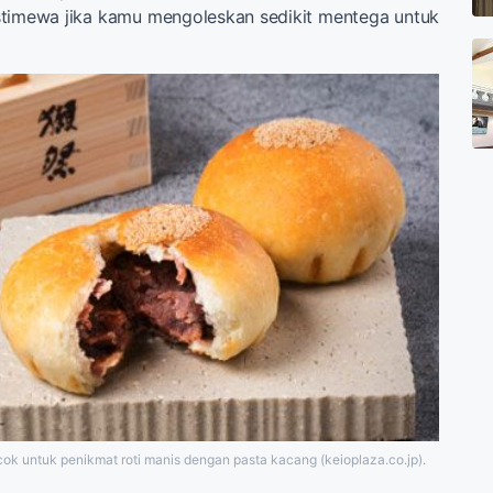
istimewa jika kamu mengoleskan sedikit mentega untuk
k untuk penikmat roti manis dengan pasta kacang (keioplaza.co.jp).