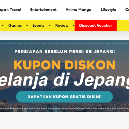
apan Travel
Entertainment
Anime Manga
Lifestyle
C
Games
Events
Review
Discount Voucher