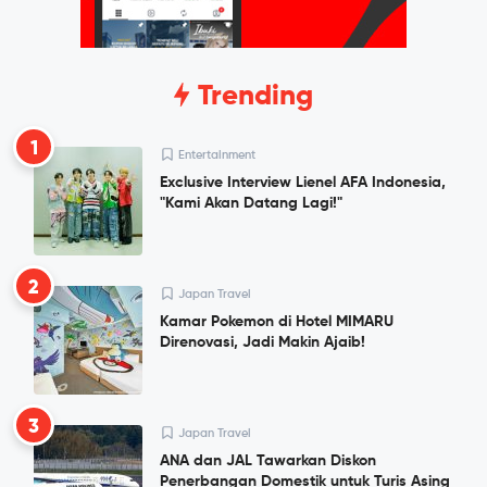
Trending
1
Entertainment
Exclusive Interview Lienel AFA Indonesia,
"Kami Akan Datang Lagi!"
2
Japan Travel
Kamar Pokemon di Hotel MIMARU
Direnovasi, Jadi Makin Ajaib!
3
Japan Travel
ANA dan JAL Tawarkan Diskon
Penerbangan Domestik untuk Turis Asing