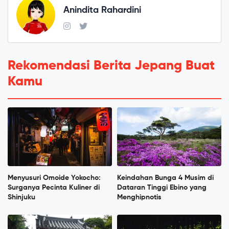
Anindita Rahardini
Rekomendasi Berita Jepang Buat
Kamu
Menyusuri Omoide Yokocho:
Keindahan Bunga 4 Musim di
Surganya Pecinta Kuliner di
Dataran Tinggi Ebino yang
Shinjuku
Menghipnotis