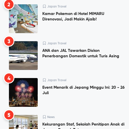
2
Japan Travel
Kamar Pokemon di Hotel MIMARU
Direnovasi, Jadi Makin Ajaib!
3
Japan Travel
ANA dan JAL Tawarkan Diskon
Penerbangan Domestik untuk Turis Asing
4
Japan Travel
Event Menarik di Jepang Minggu Ini: 20 - 26
Juli
5
News
Kekurangan Staf, Sekolah Penitipan Anak di