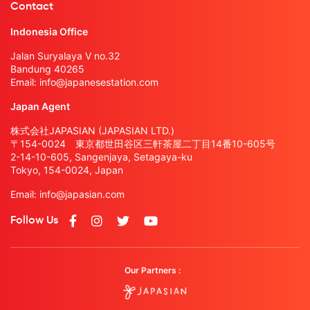
Contact
Indonesia Office
Jalan Suryalaya V no.32
Bandung 40265
Email:
info@japanesestation.com
Japan Agent
株式会社JAPASIAN (JAPASIAN LTD.)
〒154-0024 東京都世田谷区三軒茶屋二丁目14番10-605号
2-14-10-605, Sangenjaya, Setagaya-ku
Tokyo, 154-0024, Japan
Email:
info@japasian.com
Follow Us
Our Partners :