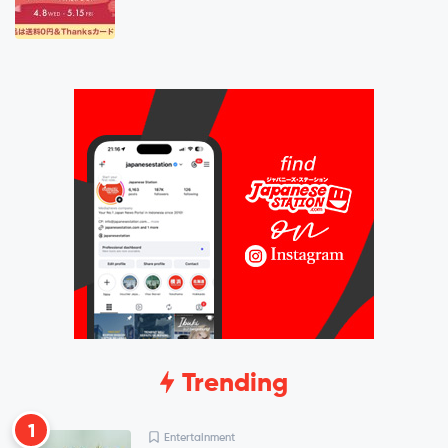
Trending
1
Entertainment