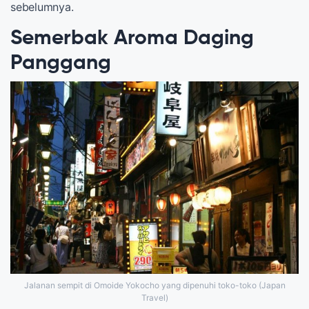
sebelumnya.
Semerbak Aroma Daging
Panggang
Jalanan sempit di Omoide Yokocho yang dipenuhi toko-toko (Japan
Travel)