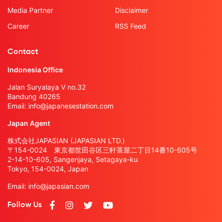
Media Partner
Disclaimer
Career
RSS Feed
Contact
Indonesia Office
Jalan Suryalaya V no.32
Bandung 40265
Email:
info@japanesestation.com
Japan Agent
株式会社JAPASIAN (JAPASIAN LTD.)
〒154-0024 東京都世田谷区三軒茶屋二丁目14番10-605号
2-14-10-605, Sangenjaya, Setagaya-ku
Tokyo, 154-0024, Japan
Email:
info@japasian.com
Follow Us