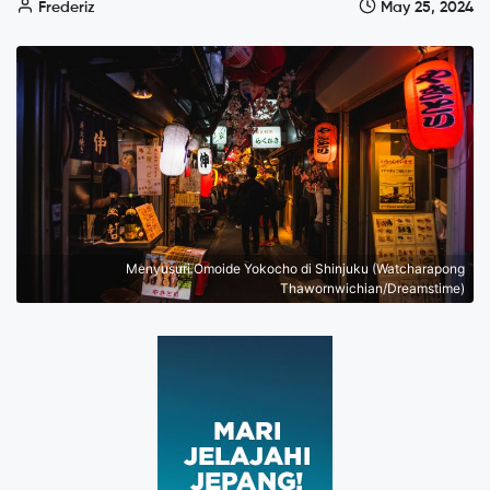
Frederiz
May 25, 2024
Menyusuri Omoide Yokocho di Shinjuku (Watcharapong
Thawornwichian/Dreamstime)