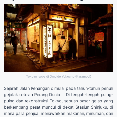
Toko mi soba di Omoide Yokocho (Karambol)
Sejarah Jalan Kenangan dimulai pada tahun-tahun penuh
gejolak setelah Perang Dunia II. Di tengah-tengah puing-
puing dan rekonstruksi Tokyo, sebuah pasar gelap yang
berkembang pesat muncul di dekat Stasiun Shinjuku, di
mana para penjual menawarkan makanan, minuman, dan