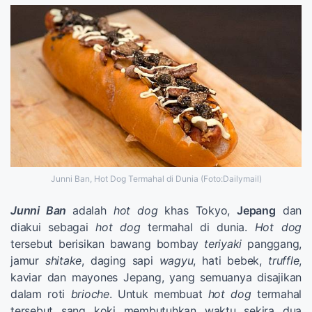
Junni Ban, Hot Dog Termahal di Dunia (Foto:Dailymail)
Junni Ban
adalah
hot dog
khas Tokyo,
Jepang
dan
diakui sebagai
hot dog
termahal di dunia.
Hot dog
tersebut berisikan bawang bombay
teriyaki
panggang,
jamur
shitake
, daging sapi
wagyu
, hati bebek,
truffle
,
kaviar dan mayones Jepang, yang semuanya disajikan
dalam roti
brioche
. Untuk membuat
hot dog
termahal
tersebut sang koki membutuhkan waktu sekira dua