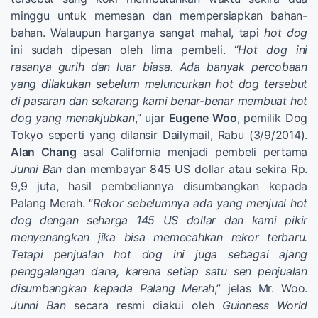
minggu untuk memesan dan mempersiapkan bahan-
bahan. Walaupun harganya sangat mahal, tapi
hot dog
ini sudah dipesan oleh lima pembeli. “
Hot dog ini
rasanya gurih dan luar biasa. Ada banyak percobaan
yang dilakukan sebelum meluncurkan hot dog tersebut
di pasaran dan sekarang kami benar-benar membuat hot
dog yang menakjubkan
,” ujar
Eugene Woo
, pemilik Dog
Tokyo seperti yang dilansir Dailymail, Rabu (3/9/2014).
Alan Chang
asal California menjadi pembeli pertama
Junni Ban
dan membayar 845 US dollar atau sekira Rp.
9,9 juta, hasil pembeliannya disumbangkan kepada
Palang Merah. “
Rekor sebelumnya ada yang menjual hot
dog dengan seharga 145 US dollar dan kami pikir
menyenangkan jika bisa memecahkan rekor terbaru.
Tetapi penjualan hot dog ini juga sebagai ajang
penggalangan dana, karena setiap satu sen penjualan
disumbangkan kepada Palang Merah
,” jelas Mr. Woo.
Junni Ban
secara resmi diakui oleh
Guinness World