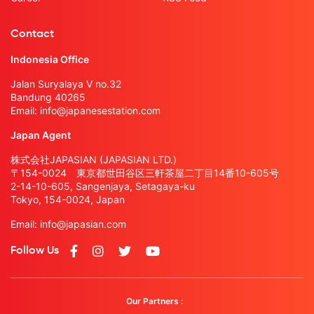
Contact
Indonesia Office
Jalan Suryalaya V no.32
Bandung 40265
Email:
info@japanesestation.com
Japan Agent
株式会社JAPASIAN (JAPASIAN LTD.)
〒154-0024 東京都世田谷区三軒茶屋二丁目14番10-605号
2-14-10-605, Sangenjaya, Setagaya-ku
Tokyo, 154-0024, Japan
Email:
info@japasian.com
Follow Us
Our Partners :