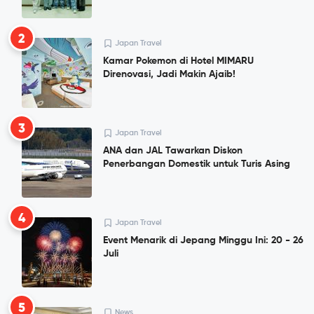
2
Japan Travel
Kamar Pokemon di Hotel MIMARU
Direnovasi, Jadi Makin Ajaib!
3
Japan Travel
ANA dan JAL Tawarkan Diskon
Penerbangan Domestik untuk Turis Asing
4
Japan Travel
Event Menarik di Jepang Minggu Ini: 20 - 26
Juli
5
News