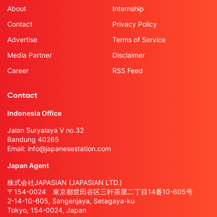
About
Internship
Contact
Privacy Policy
Advertise
Terms of Service
Media Partner
Disclaimer
Career
RSS Feed
Contact
Indonesia Office
Jalan Suryalaya V no.32
Bandung 40265
Email:
info@japanesestation.com
Japan Agent
株式会社JAPASIAN (JAPASIAN LTD.)
〒154-0024 東京都世田谷区三軒茶屋二丁目14番10-605号
2-14-10-605, Sangenjaya, Setagaya-ku
Tokyo, 154-0024, Japan