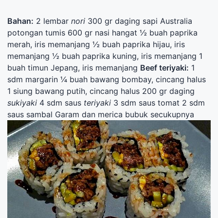
Bahan:
2 lembar
nori
300 gr daging sapi Australia
potongan tumis 600 gr nasi hangat ½ buah paprika
merah, iris memanjang ½ buah paprika hijau, iris
memanjang ½ buah paprika kuning, iris memanjang 1
buah timun Jepang, iris memanjang
Beef teriyaki:
1
sdm margarin ¼ buah bawang bombay, cincang halus
1 siung bawang putih, cincang halus 200 gr daging
sukiyaki
4 sdm saus
teriyaki
3 sdm saus tomat 2 sdm
saus sambal Garam dan merica bubuk secukupnya