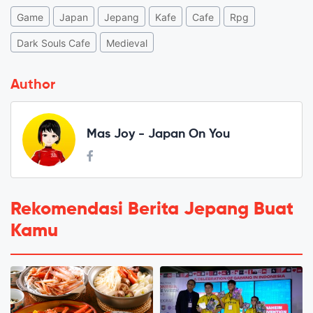
Game
Japan
Jepang
Kafe
Cafe
Rpg
Dark Souls Cafe
Medieval
Author
Mas Joy - Japan On You
Rekomendasi Berita Jepang Buat
Kamu