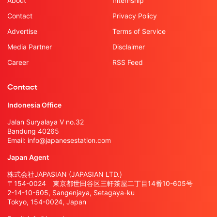
About
Internship
Contact
Privacy Policy
Advertise
Terms of Service
Media Partner
Disclaimer
Career
RSS Feed
Contact
Indonesia Office
Jalan Suryalaya V no.32
Bandung 40265
Email:
info@japanesestation.com
Japan Agent
株式会社JAPASIAN (JAPASIAN LTD.)
〒154-0024 東京都世田谷区三軒茶屋二丁目14番10-605号
2-14-10-605, Sangenjaya, Setagaya-ku
Tokyo, 154-0024, Japan