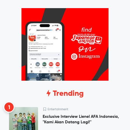
Trending
1
Entertainment
Exclusive Interview Lienel AFA Indonesia,
"Kami Akan Datang Lagi!"