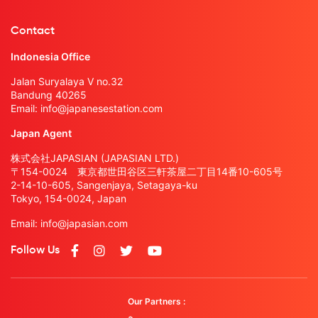
Contact
Indonesia Office
Jalan Suryalaya V no.32
Bandung 40265
Email:
info@japanesestation.com
Japan Agent
株式会社JAPASIAN (JAPASIAN LTD.)
〒154-0024 東京都世田谷区三軒茶屋二丁目14番10-605号
2-14-10-605, Sangenjaya, Setagaya-ku
Tokyo, 154-0024, Japan
Email:
info@japasian.com
Follow Us
Our Partners :