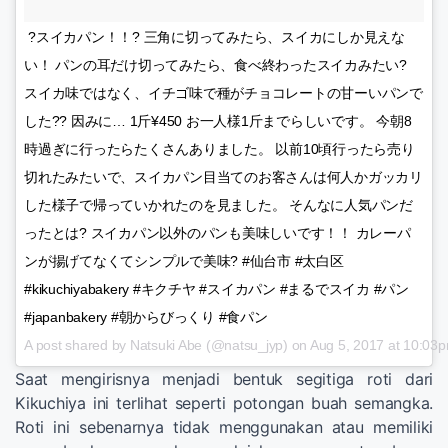
?スイカパン！！? 三角に切ってみたら、スイカにしか見えな
い！ パンの耳だけ切ってみたら、食べ終わったスイカみたい?
スイカ味ではなく、イチゴ味で種がチョコレートの甘ーいパンで
した?? 因みに… 1斤¥450 お一人様1斤までらしいです。 今朝8
時過ぎに行ったらたくさんありました。 以前10頃行ったら売り
切れたみたいで、スイカパン目当てのお客さんは何人かガッカリ
した様子で帰っていかれたのを見ました。 そんなに人気パンだ
ったとは? スイカパン以外のパンも美味しいです！！ カレーパ
ンが揚げてなくてシンプルで美味? #仙台市 #太白区
#kikuchiyabakery #キクチヤ #スイカパン #まるでスイカ #パン
#japanbakery #朝からびっくり #食パン
A post shared by Natsuki Abe (@natsu_jyp) on
Aug 5, 2017 at 10:03
Saat mengirisnya menjadi bentuk segitiga roti dari
Kikuchiya ini terlihat seperti potongan buah semangka.
Roti ini sebenarnya tidak menggunakan atau memiliki