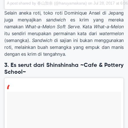
A post shared by 春山加奈 (@haruyamakana) on
Jul 28, 2017 at 6:
Selain aneka roti, toko roti Dominique Ansel di Jepang
juga menyajikan
sandwich
es krim yang mereka
namakan
What-a-Melon Soft Serve
. Kata
What-a-Melon
itu sendiri merupakan permainan kata dari
watermelon
(semangka).
Sandwich
di sajian ini bukan menggunakan
roti, melainkan buah semangka yang empuk dan manis
dengan es krim di tengahnya.
3. Es serut dari Shinshinsha ~Cafe & Pottery
School~