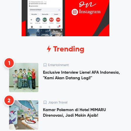
Trending
1
Entertainment
Exclusive Interview Lienel AFA Indonesia,
"Kami Akan Datang Lagi!"
2
Japan Travel
Kamar Pokemon di Hotel MIMARU
Direnovasi, Jadi Makin Ajaib!