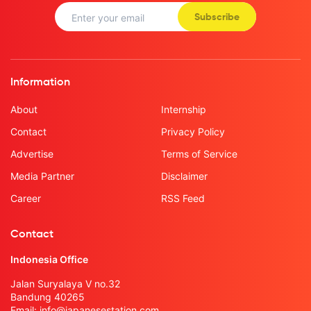
Subscribe
Information
About
Internship
Contact
Privacy Policy
Advertise
Terms of Service
Media Partner
Disclaimer
Career
RSS Feed
Contact
Indonesia Office
Jalan Suryalaya V no.32
Bandung 40265
Email:
info@japanesestation.com