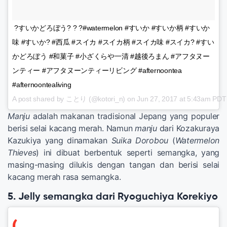
?すいかどろぼう? ? ?#watermelon #すいか #すいか柄 #すいか
味 #すいか? #西瓜 #スイカ #スイカ柄 #スイカ味 #スイカ? #すい
かどろぼう #和菓子 #小ざくらや一清 #越後ろまん #アフタヌー
ンティー #アフタヌーンティーリビング #afternoontea
#afternoontealiving
A post shared by ことり (@kotori_n) on
Jun 27, 2017 at 5:43am PDT
Manju
adalah makanan tradisional Jepang yang populer
berisi selai kacang merah. Namun
manju
dari Kozakuraya
Kazukiya yang dinamakan
Suika Dorobou
(
Watermelon
Thieves
) ini dibuat berbentuk seperti semangka, yang
masing-masing dilukis dengan tangan dan berisi selai
kacang merah rasa semangka.
5. Jelly semangka dari Ryoguchiya Korekiyo