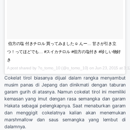
伯方の塩 付きチロル 買ってみました☺︎ んー… 甘さが引き立
つ！ってほどでも… #スイカチロル #伯方の塩付き #珍しい物好
き
A post shared by ?o_tomo_10 (@o_tomo_10) on
Jun 23, 2015 at 3
Cokelat tirol biasanya dijual dalam rangka menyambut
musim panas di Jepang dan dinikmati dengan taburan
garam gurih di atasnya. Namun cokelat tirol ini memiliki
kemasan yang imut dengan rasa semangka dan garam
Hakata sebagai pelengkapnya. Saat menaburkan garam
dan menggigit cokelatnya kalian akan menemukan
marshmallow
dan saus semangka yang lembut di
dalamnya.