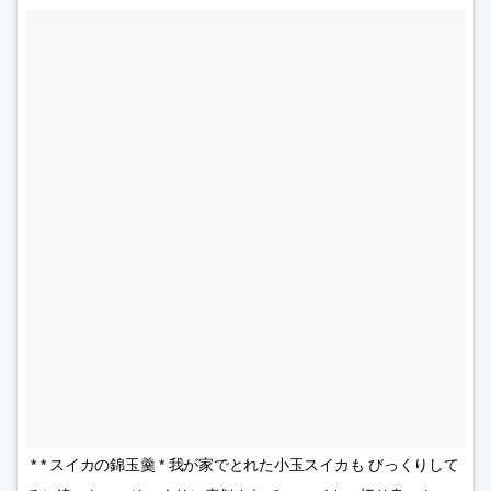
* * スイカの錦玉羹 * 我が家でとれた小玉スイカも びっくりして