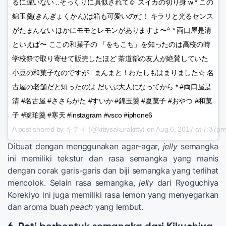
るに違いない ..そっくりに真似されて☺︎ スイカの切り身 w * この
錦玉羹(きんぎょくかん)は箱も可愛いのだ！ キラリと光るセンス
がたまんない ほかにモモとレモンがありますよ〜꙳ * 両口屋是清
といえば〜 ここの和菓子の 「をちこち」を知ったのは高校の時
学校祭で取り寄せて販売したほど 茶道部の友人が絶賛していた
小豆の和菓子なのですが.. まんまと！わたしもはまりました☆ 名
古屋の老舗だと知ったのは だいぶ大人になってから * #両口屋是
清 #名古屋 #ささらがた #すいか #錦玉羹 #夏菓子 #おやつ #和菓
子 #琥珀羹 #寒天 #instagram #vsco #iphone6
A post shared by キティ (@kittysakurakitty) on
Aug 6, 2017 at 7:37p
Dibuat dengan menggunakan agar-agar,
jelly
semangka
ini memiliki tekstur dan rasa semangka yang manis
dengan corak garis-garis dan biji semangka yang terlihat
mencolok. Selain rasa semangka,
jelly
dari Ryoguchiya
Korekiyo ini juga memiliki rasa lemon yang menyegarkan
dan aroma buah
peach
yang lembut.