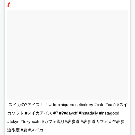
スイカの?アイス！！ #dominiqueanselbakery #cafe #café #スイ
カソフト #スイカアイス #? #?#dayoff #instadaily #instagood
#tokyo #tokyocafe #カフェ巡り#表参道 #表参道カフェ #?#表参
道限定 #夏 #スイカ