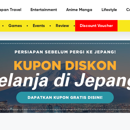
apan Travel
Entertainment
Anime Manga
Lifestyle
C
Games
Events
Review
Discount Voucher