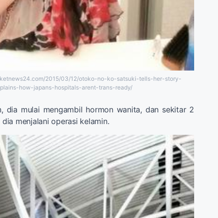
ocketnews24.com/2015/03/12/otoko-no-ko-satsuki-tells-her-story-
plains-how-japans-hospitals-arent-trans-ready/
n, dia mulai mengambil hormon wanita, dan sekitar 2
a dia menjalani operasi kelamin.