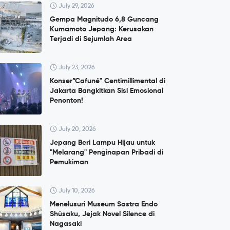
July 29, 2026
Gempa Magnitudo 6,8 Guncang
Kumamoto Jepang: Kerusakan
Terjadi di Sejumlah Area
July 23, 2026
Konser”Cafuné" Centimillimental di
Jakarta Bangkitkan Sisi Emosional
Penonton!
July 20, 2026
Jepang Beri Lampu Hijau untuk
"Melarang" Penginapan Pribadi di
Pemukiman
July 10, 2026
Menelusuri Museum Sastra Endō
Shūsaku, Jejak Novel Silence di
Nagasaki