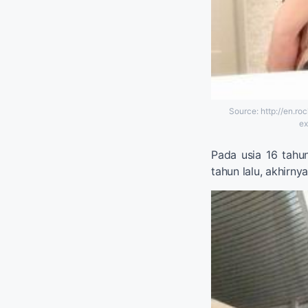
Source: http://en.r
ex
Pada usia 16 tahu
tahun lalu, akhirny