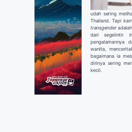
udah sering meli
Thailand. Tapi ka
transgender
adalah
dari segelintir
t
pengalamannya da
wanita, mencerit
bagaimana ia mel
dirinya sering me
kecil.