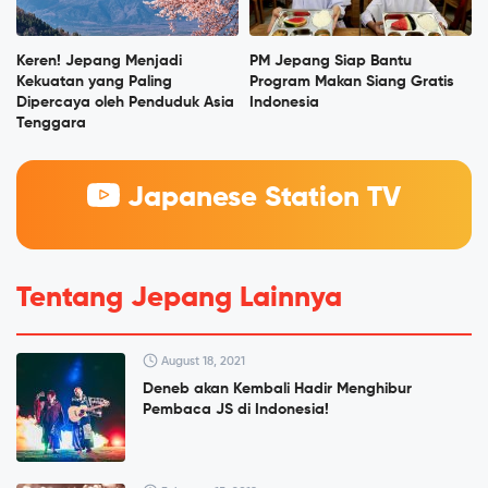
Keren! Jepang Menjadi
PM Jepang Siap Bantu
Kekuatan yang Paling
Program Makan Siang Gratis
Dipercaya oleh Penduduk Asia
Indonesia
Tenggara
Japanese Station TV
Tentang Jepang Lainnya
August 18, 2021
Deneb akan Kembali Hadir Menghibur
Pembaca JS di Indonesia!