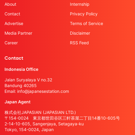
About
Internship
Contact
Privacy Policy
Advertise
Terms of Service
Media Partner
Disclaimer
Career
RSS Feed
Contact
Indonesia Office
Jalan Suryalaya V no.32
Bandung 40265
Email:
info@japanesestation.com
Japan Agent
株式会社JAPASIAN (JAPASIAN LTD.)
〒154-0024 東京都世田谷区三軒茶屋二丁目14番10-605号
2-14-10-605, Sangenjaya, Setagaya-ku
Tokyo, 154-0024, Japan