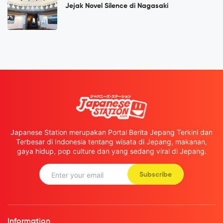
Jejak Novel Silence di Nagasaki
Japanese Station merupakan Portal Berita Jepang Terkini dan
Terbesar di Indonesia tentang wisata di Jepang, makanan,
gaya hidup, pop culture dan yang sedang viral di Jepang.
Subscribe
Information