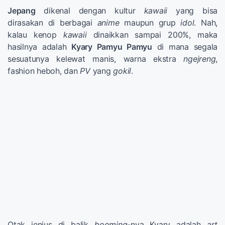
Jepang
dikenal dengan kultur
kawaii
yang bisa
dirasakan di berbagai
anime
maupun grup
idol
. Nah,
kalau kenop
kawaii
dinaikkan sampai 200%, maka
hasilnya adalah
Kyary Pamyu Pamyu
di mana segala
sesuatunya kelewat manis, warna ekstra
ngejreng
,
fashion heboh, dan
PV
yang
gokil
.
Otak jenius di balik
booming
-nya Kyary adalah
art