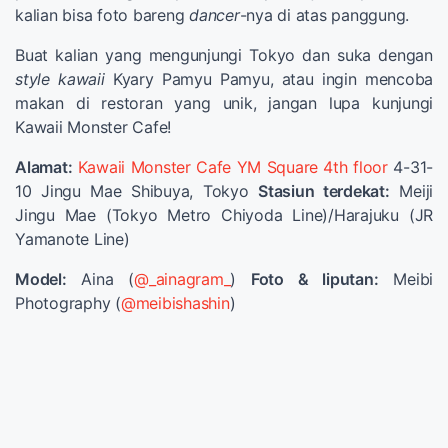
kalian bisa foto bareng
dancer
-nya di atas panggung.
Buat kalian yang mengunjungi Tokyo dan suka dengan
style kawaii
Kyary Pamyu Pamyu, atau ingin mencoba
makan di restoran yang unik, jangan lupa kunjungi
Kawaii Monster Cafe!
Alamat:
Kawaii Monster Cafe
YM Square 4th floor
4-31-
10 Jingu Mae Shibuya, Tokyo
Stasiun terdekat:
Meiji
Jingu Mae (Tokyo Metro Chiyoda Line)/Harajuku (JR
Yamanote Line)
Model:
Aina (
@_ainagram_
)
Foto & liputan:
Meibi
Photography (
@meibishashin
)