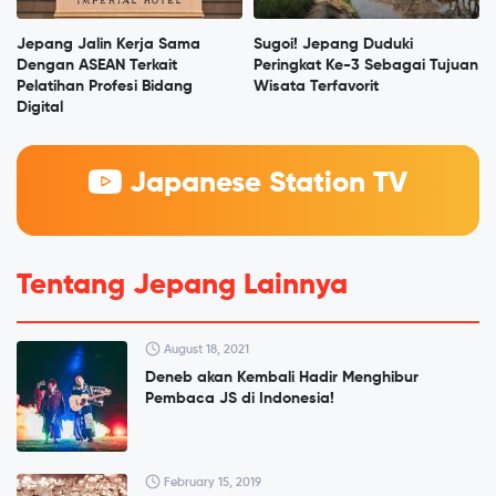
Jepang Jalin Kerja Sama
Sugoi! Jepang Duduki
Dengan ASEAN Terkait
Peringkat Ke-3 Sebagai Tujuan
Pelatihan Profesi Bidang
Wisata Terfavorit
Digital
Japanese Station TV
Tentang Jepang Lainnya
August 18, 2021
Deneb akan Kembali Hadir Menghibur
Pembaca JS di Indonesia!
February 15, 2019