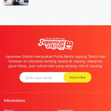
Japanese Station merupakan Portal Berita Jepang Terkini dan
Terbesar di Indonesia tentang wisata di Jepang, makanan,
gaya hidup, pop culture dan yang sedang viral di Jepang.
Subscribe
Information
About
Internship