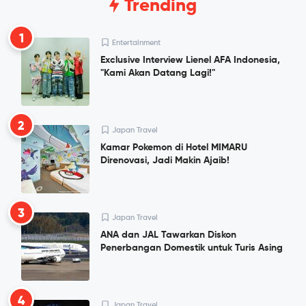
Trending
1
Entertainment
Exclusive Interview Lienel AFA Indonesia,
"Kami Akan Datang Lagi!"
2
Japan Travel
Kamar Pokemon di Hotel MIMARU
Direnovasi, Jadi Makin Ajaib!
3
Japan Travel
ANA dan JAL Tawarkan Diskon
Penerbangan Domestik untuk Turis Asing
4
Japan Travel