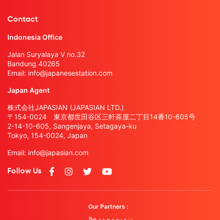
Contact
Indonesia Office
Jalan Suryalaya V no.32
Bandung 40265
Email:
info@japanesestation.com
Japan Agent
株式会社JAPASIAN (JAPASIAN LTD.)
〒154-0024 東京都世田谷区三軒茶屋二丁目14番10-605号
2-14-10-605, Sangenjaya, Setagaya-ku
Tokyo, 154-0024, Japan
Email:
info@japasian.com
Follow Us
Our Partners :