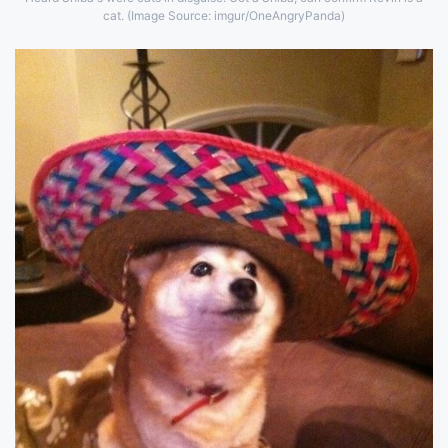
cat. (Image Source: imgur/OneAngryPanda)