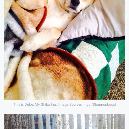
This is Duke. My Shiba Inu. (Image Source: imgur/Shannonbogs)