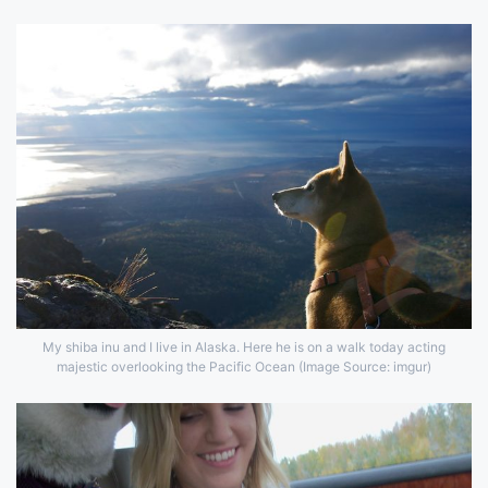
My shiba inu and I live in Alaska. Here he is on a walk today acting
majestic overlooking the Pacific Ocean (Image Source: imgur)