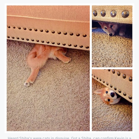
Heard Shiba's were cats in disguise. Got a Shiba, can confirm Kevin is a