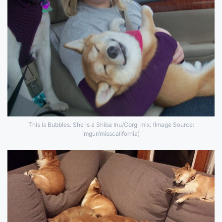
This is Bubbles. She is a Shiba Inu/Corgi mix. (Image Source:
imgur/misscalifornia)