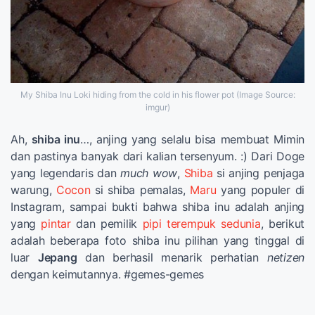
My Shiba Inu Loki hiding from the cold in his flower pot (Image Source:
imgur)
Ah,
shiba inu
…, anjing yang selalu bisa membuat Mimin
dan pastinya banyak dari kalian tersenyum. :) Dari Doge
yang legendaris dan
much wow
,
Shiba
si anjing penjaga
warung,
Cocon
si shiba pemalas,
Maru
yang populer di
Instagram, sampai bukti bahwa shiba inu adalah anjing
yang
pintar
dan pemilik
pipi terempuk sedunia
, berikut
adalah beberapa foto shiba inu pilihan yang tinggal di
luar
Jepang
dan berhasil menarik perhatian
netizen
dengan keimutannya. #gemes-gemes