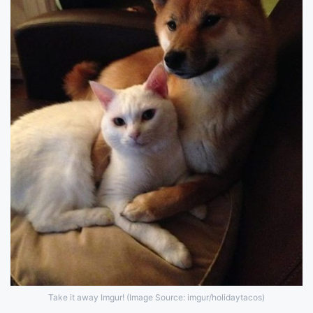
Take it away Imgur! (Image Source: imgur/holidaytacos)