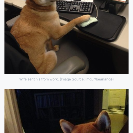
Wife sent his from work. (Image Source: imgur/bearlange)