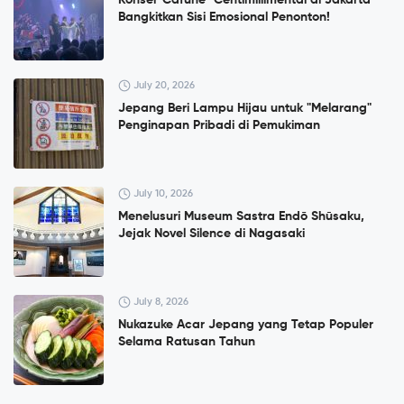
Konser”Cafuné" Centimillimental di Jakarta
Bangkitkan Sisi Emosional Penonton!
July 20, 2026
Jepang Beri Lampu Hijau untuk "Melarang"
Penginapan Pribadi di Pemukiman
July 10, 2026
Menelusuri Museum Sastra Endō Shūsaku,
Jejak Novel Silence di Nagasaki
July 8, 2026
Nukazuke Acar Jepang yang Tetap Populer
Selama Ratusan Tahun