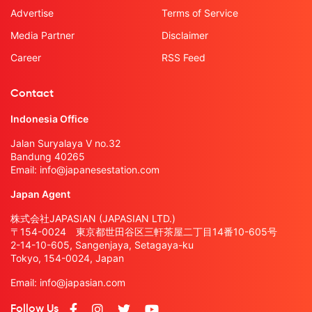
Advertise
Terms of Service
Media Partner
Disclaimer
Career
RSS Feed
Contact
Indonesia Office
Jalan Suryalaya V no.32
Bandung 40265
Email:
info@japanesestation.com
Japan Agent
株式会社JAPASIAN (JAPASIAN LTD.)
〒154-0024 東京都世田谷区三軒茶屋二丁目14番10-605号
2-14-10-605, Sangenjaya, Setagaya-ku
Tokyo, 154-0024, Japan
Email:
info@japasian.com
Follow Us