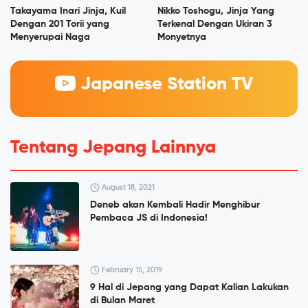
Takayama Inari Jinja, Kuil
Nikko Toshogu, Jinja Yang
Dengan 201 Torii yang
Terkenal Dengan Ukiran 3
Menyerupai Naga
Monyetnya
Japanese Station TV
Tentang Jepang Lainnya
August 18, 2021
Deneb akan Kembali Hadir Menghibur
Pembaca JS di Indonesia!
February 15, 2019
9 Hal di Jepang yang Dapat Kalian Lakukan
di Bulan Maret