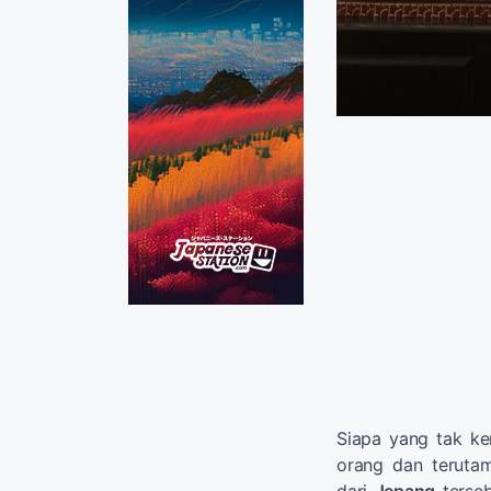
Siapa yang tak k
orang dan terut
dari
Jepang
terseb