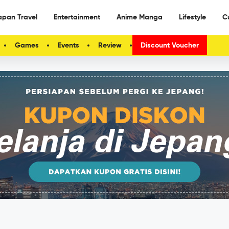
apan Travel
Entertainment
Anime Manga
Lifestyle
C
Games
Events
Review
Discount Voucher