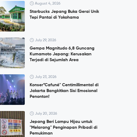
August 4, 2026
Starbucks Jepang Buka Gerai Unik
Tepi Pantai di Yokohama
July 29, 2026
Gempa Magnitudo 6,8 Guncang
Kumamoto Jepang: Kerusakan
Terjadi di Sejumlah Area
July 23, 2026
Konser”Cafuné" Centimillimental di
Jakarta Bangkitkan Sisi Emosional
Penonton!
July 20, 2026
Jepang Beri Lampu Hijau untuk
"Melarang" Penginapan Pribadi di
Pemukiman