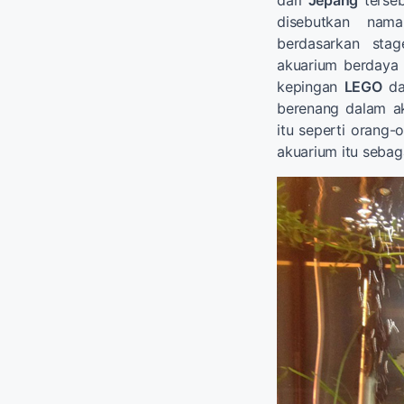
disebutkan nam
berdasarkan sta
akuarium berdaya
kepingan
LEGO
dan
berenang dalam ak
itu seperti orang-
akuarium itu sebag