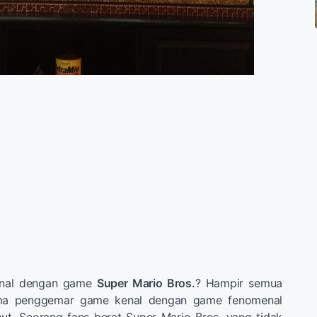
enal dengan game
Super Mario Bros.
? Hampir semua
ama penggemar game kenal dengan game fenomenal
ut. Seorang fans berat Super Mario Bros. yang tidak