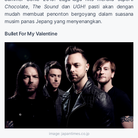
Chocolate
,
The Sound
dan
UGH!
pasti akan dengan
mudah membuat penonton bergoyang dalam suasana
musim panas Jepang yang menyenangkan.
Bullet For My Valentine
image: japantimes.co.jp