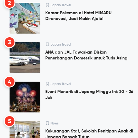
2
Japan Travel
Kamar Pokemon di Hotel MIMARU
Direnovasi, Jadi Makin Ajaib!
3
Japan Travel
ANA dan JAL Tawarkan Diskon
Penerbangan Domestik untuk Turis Asing
4
Japan Travel
Event Menarik di Jepang Minggu Ini: 20 - 26
Juli
5
News
Kekurangan Staf, Sekolah Penitipan Anak di
Jepang Banyak Tutup