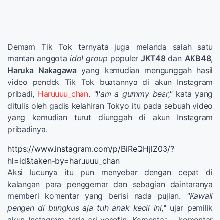
Demam Tik Tok ternyata juga melanda salah satu
mantan anggota
idol group
populer
JKT48
dan
AKB48
,
Haruka Nakagawa
yang kemudian mengunggah hasil
video pendek Tik Tok buatannya di akun Instagram
pribadi,
Haruuuu_chan
.
"I'am a gummy bear,"
kata yang
ditulis oleh gadis kelahiran Tokyo itu pada sebuah video
yang kemudian turut diunggah di akun Instagram
pribadinya.
https://www.instagram.com/p/BiReQHjlZ03/?
hl=id&taken-by=haruuuu_chan
Aksi lucunya itu pun menyebar dengan cepat di
kalangan para penggemar dan sebagian daintaranya
memberi komentar yang berisi nada pujian.
"Kawaii
pengen di bungkus aja tuh anak kecil ini,
" ujar pemilik
akun Instagram teria_ari_yosefin. Komentar - komentar