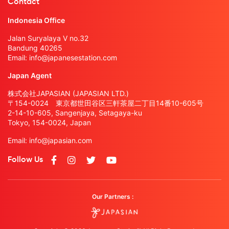
Contact
Indonesia Office
Jalan Suryalaya V no.32
Bandung 40265
Email:
info@japanesestation.com
Japan Agent
株式会社JAPASIAN (JAPASIAN LTD.)
〒154-0024 東京都世田谷区三軒茶屋二丁目14番10-605号
2-14-10-605, Sangenjaya, Setagaya-ku
Tokyo, 154-0024, Japan
Email:
info@japasian.com
Follow Us
Our Partners :