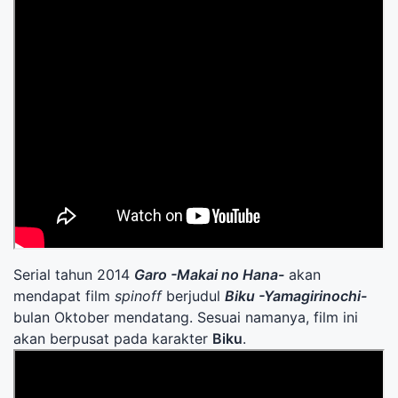
Serial tahun 2014
Garo -Makai no Hana-
akan
mendapat film
spinoff
berjudul
Biku -Yamagirinochi-
bulan Oktober mendatang. Sesuai namanya, film ini
akan berpusat pada karakter
Biku
.