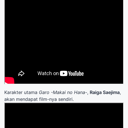
Karakter utama
Garo -Makai no Hana-
,
Raiga Saejima
,
akan mendapat film-nya sendiri.