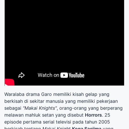
Waralaba drama Garo memiliki kisah gelap yang
berkisah di sekitar manusia yang memiliki pekerjaan
sebagai
"Makai Knights"
, orang-orang yang berperang
melawan mahluk setan yang disebut
Horrors
. 25
episode pertama serial televisi pada tahun 2005
berkisah tentang
Makai Knight
Koga Saejima
yang