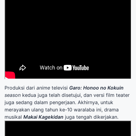
Produksi dari
anime
televisi
Garo: Honoo no Kokuin
season
kedua juga telah disetujui, dan versi film teater
juga sedang dalam pengerjaan. Akhirnya, untuk
merayakan ulang tahun ke-10 waralaba ini, drama
musikal
Makai Kagekidan
juga tengah dikerjakan.