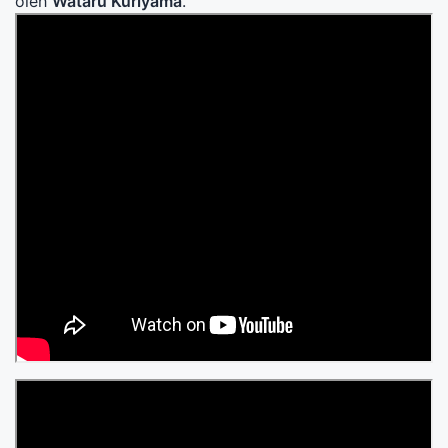
oleh
Wataru Kuriyama
.