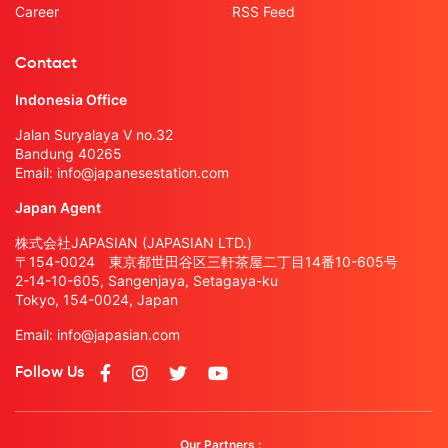
Career
RSS Feed
Contact
Indonesia Office
Jalan Suryalaya V no.32
Bandung 40265
Email:
info@japanesestation.com
Japan Agent
株式会社JAPASIAN (JAPASIAN LTD.)
〒154-0024 東京都世田谷区三軒茶屋二丁目14番10-605号
2-14-10-605, Sangenjaya, Setagaya-ku
Tokyo, 154-0024, Japan
Email:
info@japasian.com
Follow Us
Our Partners :