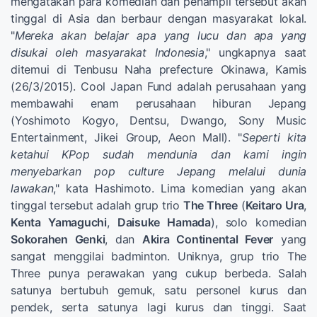
mengatakan para komedian dan penampil tersebut akan
tinggal di Asia dan berbaur dengan masyarakat lokal.
"
Mereka akan belajar apa yang lucu dan apa yang
disukai oleh masyarakat Indonesia
," ungkapnya saat
ditemui di Tenbusu Naha prefecture Okinawa, Kamis
(26/3/2015). Cool Japan Fund adalah perusahaan yang
membawahi enam perusahaan hiburan Jepang
(Yoshimoto Kogyo, Dentsu, Dwango, Sony Music
Entertainment, Jikei Group, Aeon Mall). "
Seperti kita
ketahui KPop sudah mendunia dan kami ingin
menyebarkan pop culture Jepang melalui dunia
lawakan
," kata Hashimoto. Lima komedian yang akan
tinggal tersebut adalah grup trio
The Three
(
Keitaro Ura
,
Kenta Yamaguchi
,
Daisuke Hamada
), solo komedian
Sokorahen Genki
, dan
Akira Continental Fever
yang
sangat menggilai badminton. Uniknya, grup trio The
Three punya perawakan yang cukup berbeda. Salah
satunya bertubuh gemuk, satu personel kurus dan
pendek, serta satunya lagi kurus dan tinggi. Saat