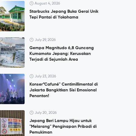
August 4, 2026
Starbucks Jepang Buka Gerai Unik
Tepi Pantai di Yokohama
July 29, 2026
Gempa Magnitudo 6,8 Guncang
Kumamoto Jepang: Kerusakan
Terjadi di Sejumlah Area
July 23, 2026
Konser”Cafuné" Centimillimental di
Jakarta Bangkitkan Sisi Emosional
Penonton!
July 20, 2026
Jepang Beri Lampu Hijau untuk
"Melarang" Penginapan Pribadi di
Pemukiman