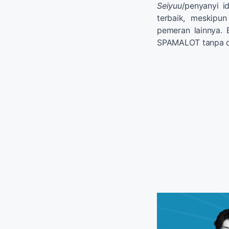
Seiyuu
/penyanyi i
terbaik, meskipu
pemeran lainnya. 
SPAMALOT tanpa d