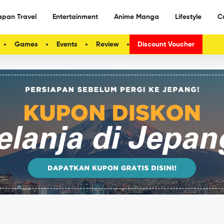
apan Travel
Entertainment
Anime Manga
Lifestyle
C
Games
Events
Review
Discount Voucher