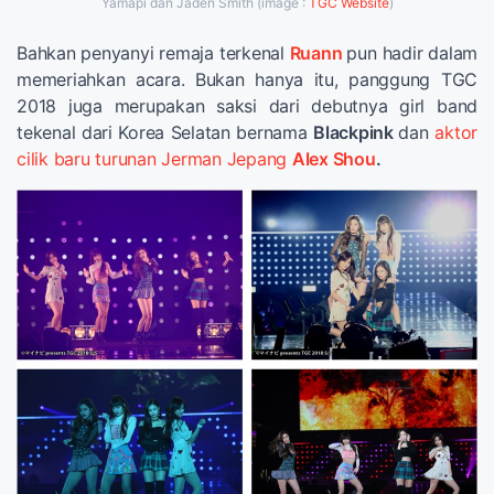
Yamapi dan Jaden Smith (image :
TGC Website
)
Bahkan penyanyi remaja terkenal
Ruann
pun hadir dalam
memeriahkan acara. Bukan hanya itu, panggung TGC
2018 juga merupakan saksi dari debutnya girl band
tekenal dari Korea Selatan bernama
Blackpink
dan
aktor
cilik baru turunan Jerman Jepang
Alex Shou
.