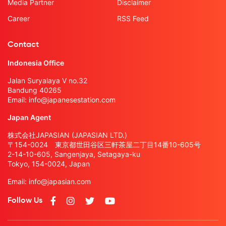
Media Partner
Disclaimer
Career
RSS Feed
Contact
Indonesia Office
Jalan Suryalaya V no.32
Bandung 40265
Email:
info@japanesestation.com
Japan Agent
株式会社JAPASIAN (JAPASIAN LTD.)
〒154-0024 東京都世田谷区三軒茶屋二丁目14番10-605号
2-14-10-605, Sangenjaya, Setagaya-ku
Tokyo, 154-0024, Japan
Email:
info@japasian.com
Follow Us