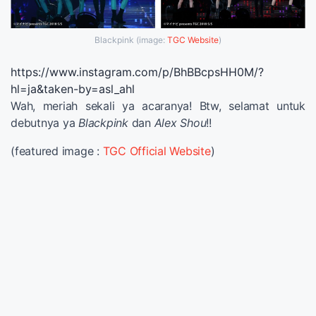
Blackpink (image:
TGC Website
)
https://www.instagram.com/p/BhBBcpsHH0M/?
hl=ja&taken-by=asl_ahl
Wah, meriah sekali ya acaranya! Btw, selamat untuk
debutnya ya
Blackpink
dan
Alex Shou
!!
(featured image :
TGC Official Website
)