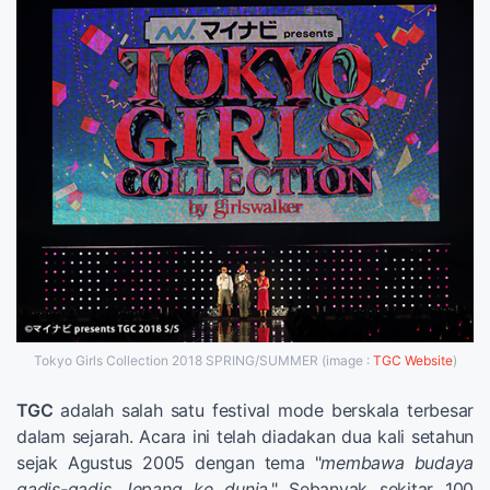
Tokyo Girls Collection 2018 SPRING/SUMMER (image :
TGC Website
)
TGC
adalah salah satu festival mode berskala terbesar
dalam sejarah. Acara ini telah diadakan dua kali setahun
sejak Agustus 2005 dengan tema "
membawa budaya
gadis-gadis Jepang ke dunia
." Sebanyak sekitar 100