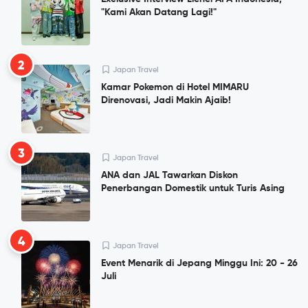
"Kami Akan Datang Lagi!"
2
Japan Travel
Kamar Pokemon di Hotel MIMARU
Direnovasi, Jadi Makin Ajaib!
3
Japan Travel
ANA dan JAL Tawarkan Diskon
Penerbangan Domestik untuk Turis Asing
4
Japan Travel
Event Menarik di Jepang Minggu Ini: 20 - 26
Juli