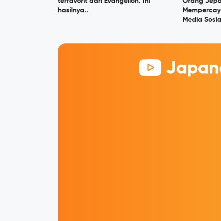
terfavorit dari Evangelion. Ini
Orang Jepa
hasilnya..
Mempercaya
Media Sosia
Japane