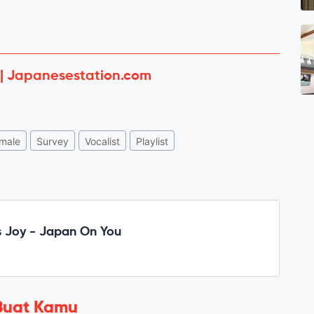
 | Japanesestation.com
male
Survey
Vocalist
Playlist
 Joy - Japan On You
Buat Kamu