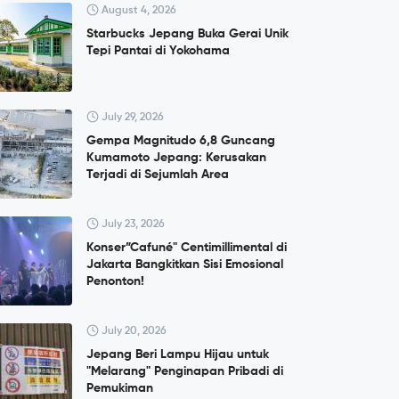
August 4, 2026
Starbucks Jepang Buka Gerai Unik
Tepi Pantai di Yokohama
July 29, 2026
Gempa Magnitudo 6,8 Guncang
Kumamoto Jepang: Kerusakan
Terjadi di Sejumlah Area
July 23, 2026
Konser”Cafuné" Centimillimental di
Jakarta Bangkitkan Sisi Emosional
Penonton!
July 20, 2026
Jepang Beri Lampu Hijau untuk
"Melarang" Penginapan Pribadi di
Pemukiman