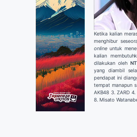
Ketika kalian mera
menghibur seseor
online
untuk menen
kalian membutuhk
dilakukan oleh
NT
yang diambil sel
pendapat ini diang
tempat manapun s
AKB48 3. ZARD 4. K
8. Misato Watanabe