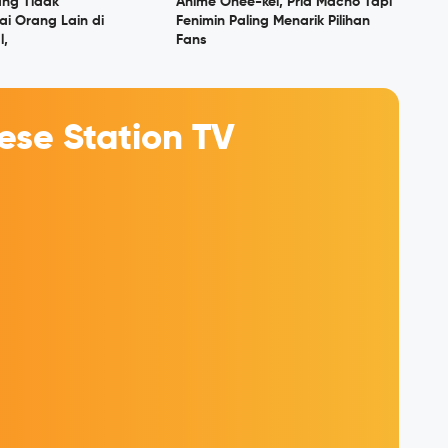
ng Tidak
Anime Onee-kei, Pria Macho Tapi
i Orang Lain di
Fenimin Paling Menarik Pilihan
l,
Fans
se Station TV