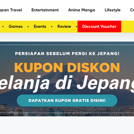
apan Travel
Entertainment
Anime Manga
Lifestyle
C
Games
Events
Review
Discount Voucher