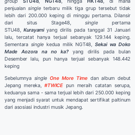
group
STU48
,
NGT48
, hingga
HKT48
, di mana
penjualan
single
terbaru milik tiga grup tersebut tidak
lebih dari 200.000 keping di minggu pertama. Dilansir
dari situs Stage48,
single
pertama
STU48,
Kurayami
yang dirilis pada tanggal 31 Januari
lalu, tercatat hanya terjual sebanyak 129.144 keping.
Sementara
single
kedua milik NGT48,
Sekai wa Doko
Made Aozora na no ka?
yang dirilis pada bulan
Desember lalu, pun hanya terjual sebanyak 148.442
keping
Sebelumnya
single
One More Time
dan album debut
Jepang mereka,
#TWICE
pun meraih catatan serupa,
keduanya sama - sama terjual lebih dari 250.000 keping
yang menjadi syarat untuk mendapat sertifikat paltinum
dari asosiasi industri musik Jepang.