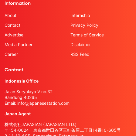
Information
About
Internship
Contact
Privacy Policy
Advertise
Terms of Service
Media Partner
Disclaimer
Career
RSS Feed
Contact
Indonesia Office
Jalan Suryalaya V no.32
Bandung 40265
Email:
info@japanesestation.com
Japan Agent
株式会社JAPASIAN (JAPASIAN LTD.)
〒154-0024 東京都世田谷区三軒茶屋二丁目14番10-605号
2-14-10-605, Sangenjaya, Setagaya-ku