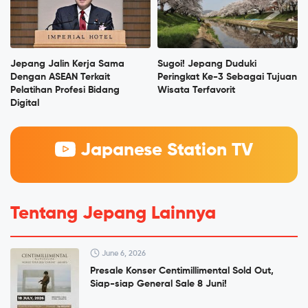
Jepang Jalin Kerja Sama
Sugoi! Jepang Duduki
Dengan ASEAN Terkait
Peringkat Ke-3 Sebagai Tujuan
Pelatihan Profesi Bidang
Wisata Terfavorit
Digital
Japanese Station TV
Tentang Jepang Lainnya
June 6, 2026
Presale Konser Centimillimental Sold Out,
Siap-siap General Sale 8 Juni!