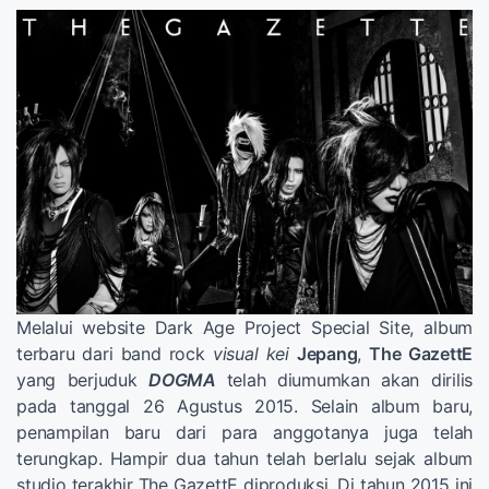
Melalui website Dark Age Project Special Site, album
terbaru dari band rock
visual kei
Jepang
,
The GazettE
yang berjuduk
DOGMA
telah diumumkan akan dirilis
pada tanggal 26 Agustus 2015. Selain album baru,
penampilan baru dari para anggotanya juga telah
terungkap. Hampir dua tahun telah berlalu sejak album
studio terakhir The GazettE diproduksi. Di tahun 2015 ini