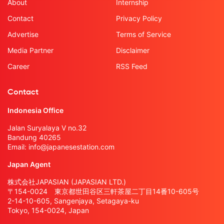
About
Internship
Contact
Privacy Policy
Advertise
Terms of Service
Media Partner
Disclaimer
Career
RSS Feed
Contact
Indonesia Office
Jalan Suryalaya V no.32
Bandung 40265
Email:
info@japanesestation.com
Japan Agent
株式会社JAPASIAN (JAPASIAN LTD.)
〒154-0024 東京都世田谷区三軒茶屋二丁目14番10-605号
2-14-10-605, Sangenjaya, Setagaya-ku
Tokyo, 154-0024, Japan