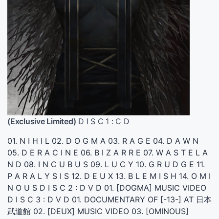
(Exclusive Limited)
D I S C 1 : C D
01. N I H I L 02. D O G M A 03. R A G E 04. D A W N
05. D E R A C I N E 06. B I Z A R R E 07. W A S T E L A
N D 08. I N C U B U S 09. L U C Y 10. G R U D G E 11.
P A R A L Y S I S 12. D E U X 13. B L E M I S H 14. O M I
N O U S D I S C 2 : D V D 01. [DOGMA] MUSIC VIDEO
D I S C 3 : D V D 01. DOCUMENTARY OF [-13-] AT 日本
武道館 02. [DEUX] MUSIC VIDEO 03. [OMINOUS]