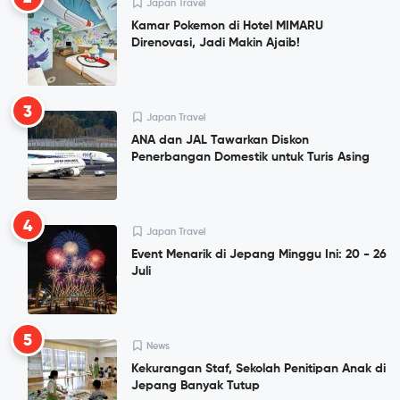
Japan Travel
Kamar Pokemon di Hotel MIMARU
Direnovasi, Jadi Makin Ajaib!
3
Japan Travel
ANA dan JAL Tawarkan Diskon
Penerbangan Domestik untuk Turis Asing
4
Japan Travel
Event Menarik di Jepang Minggu Ini: 20 - 26
Juli
5
News
Kekurangan Staf, Sekolah Penitipan Anak di
Jepang Banyak Tutup