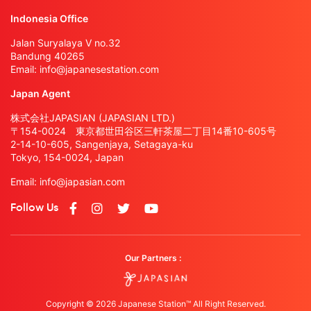
Indonesia Office
Jalan Suryalaya V no.32
Bandung 40265
Email:
info@japanesestation.com
Japan Agent
株式会社JAPASIAN (JAPASIAN LTD.)
〒154-0024 東京都世田谷区三軒茶屋二丁目14番10-605号
2-14-10-605, Sangenjaya, Setagaya-ku
Tokyo, 154-0024, Japan
Email:
info@japasian.com
Follow Us
Our Partners :
Copyright © 2026 Japanese Station™ All Right Reserved.