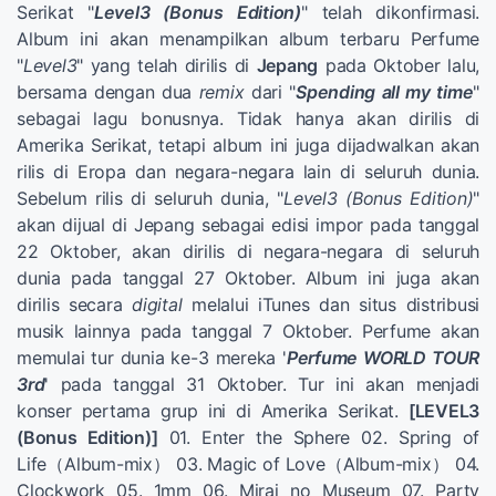
Serikat "
Level3 (Bonus Edition)
" telah dikonfirmasi.
Album ini akan menampilkan album terbaru Perfume
"
Level3
" yang telah dirilis di
Jepang
pada Oktober lalu,
bersama dengan dua
remix
dari "
Spending all my time
"
sebagai lagu bonusnya. Tidak hanya akan dirilis di
Amerika Serikat, tetapi album ini juga dijadwalkan akan
rilis di Eropa dan negara-negara lain di seluruh dunia.
Sebelum rilis di seluruh dunia, "
Level3 (Bonus Edition)
"
akan dijual di Jepang sebagai edisi impor pada tanggal
22 Oktober, akan dirilis di negara-negara di seluruh
dunia pada tanggal 27 Oktober. Album ini juga akan
dirilis secara
digital
melalui iTunes dan situs distribusi
musik lainnya pada tanggal 7 Oktober. Perfume akan
memulai tur dunia ke-3 mereka '
Perfume WORLD TOUR
3rd
' pada tanggal 31 Oktober. Tur ini akan menjadi
konser pertama grup ini di Amerika Serikat.
[LEVEL3
(Bonus Edition)]
01. Enter the Sphere 02. Spring of
Life（Album-mix） 03. Magic of Love（Album-mix） 04.
Clockwork 05. 1mm 06. Mirai no Museum 07. Party