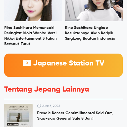
Rino Sashihara Memuncaki
Rino Sashihara Ungkap
Peringkat Idola Wanita Versi
Kesukaannya Akan Keripik
Nikkei Entertainment 3 tahun
Singkong Buatan Indonesia
Berturut-Turut
Japanese Station TV
Tentang Jepang Lainnya
June 6, 2026
Presale Konser Centimillimental Sold Out,
Siap-siap General Sale 8 Juni!