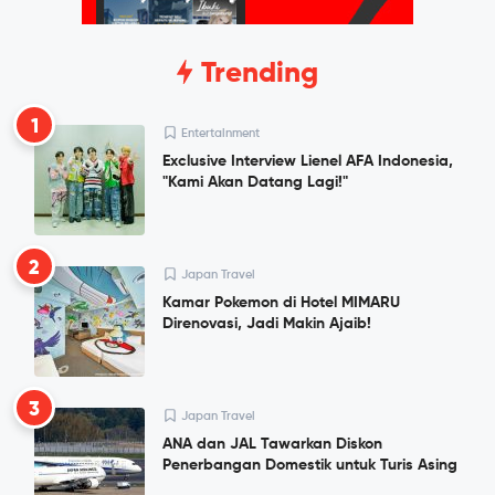
Trending
1
Entertainment
Exclusive Interview Lienel AFA Indonesia,
"Kami Akan Datang Lagi!"
2
Japan Travel
Kamar Pokemon di Hotel MIMARU
Direnovasi, Jadi Makin Ajaib!
3
Japan Travel
ANA dan JAL Tawarkan Diskon
Penerbangan Domestik untuk Turis Asing