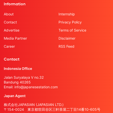
Information
About
Internship
Contact
Privacy Policy
Advertise
Terms of Service
Media Partner
Disclaimer
Career
RSS Feed
Contact
Indonesia Office
Jalan Suryalaya V no.32
Bandung 40265
Email:
info@japanesestation.com
Japan Agent
株式会社JAPASIAN (JAPASIAN LTD.)
〒154-0024 東京都世田谷区三軒茶屋二丁目14番10-605号