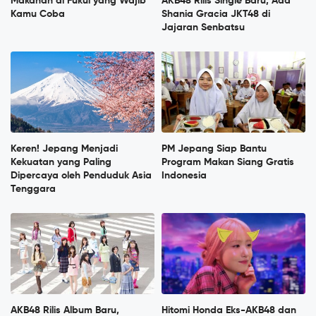
Makanan di Fukui yang Wajib
AKB48 Rilis Single Baru, Ada
Kamu Coba
Shania Gracia JKT48 di
Jajaran Senbatsu
Keren! Jepang Menjadi
PM Jepang Siap Bantu
Kekuatan yang Paling
Program Makan Siang Gratis
Dipercaya oleh Penduduk Asia
Indonesia
Tenggara
AKB48 Rilis Album Baru,
Hitomi Honda Eks-AKB48 dan