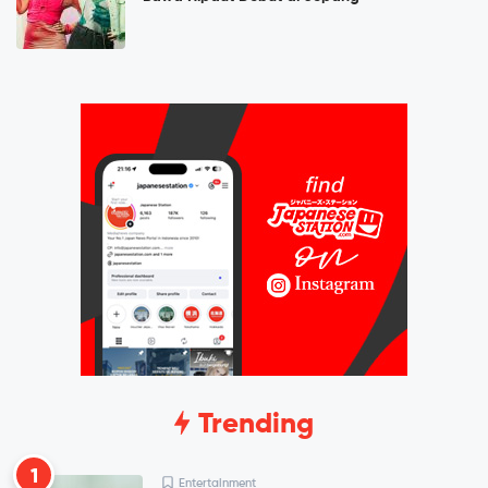
Trending
1
Entertainment