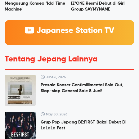
Mengusung Konsep ‘Idol Time
IZ*ONE Resmi Debut di Girl
Machine’
Group SAYMYNAME
Japanese Station TV
Tentang Jepang Lainnya
June 6, 2026
Presale Konser Centimillimental Sold Out,
Siap-siap General Sale 8 Juni!
May 30, 2026
Grup Pop Jepang BE:FIRST Bakal Debut Di
LaLaLa Fest