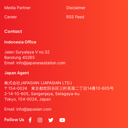
Media Partner
Disclaimer
Career
RSS Feed
Contact
Indonesia Office
Jalan Suryalaya V no.32
Bandung 40265
Email:
info@japanesestation.com
Japan Agent
株式会社JAPASIAN (JAPASIAN LTD.)
〒154-0024 東京都世田谷区三軒茶屋二丁目14番10-605号
2-14-10-605, Sangenjaya, Setagaya-ku
Tokyo, 154-0024, Japan
Email:
info@japasian.com
Follow Us