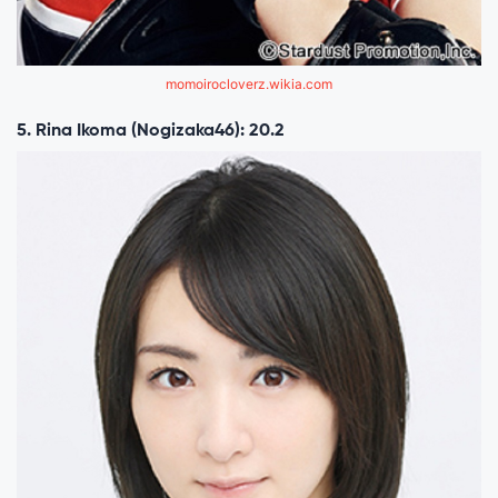
momoirocloverz.wikia.com
5. Rina Ikoma (Nogizaka46): 20.2