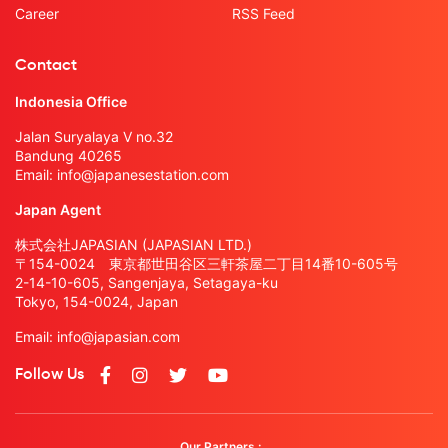
Career
RSS Feed
Contact
Indonesia Office
Jalan Suryalaya V no.32
Bandung 40265
Email:
info@japanesestation.com
Japan Agent
株式会社JAPASIAN (JAPASIAN LTD.)
〒154-0024 東京都世田谷区三軒茶屋二丁目14番10-605号
2-14-10-605, Sangenjaya, Setagaya-ku
Tokyo, 154-0024, Japan
Email:
info@japasian.com
Follow Us
Our Partners :