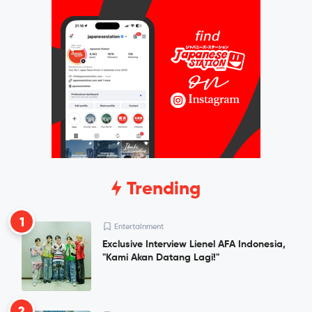
Trending
1
Entertainment
Exclusive Interview Lienel AFA Indonesia,
"Kami Akan Datang Lagi!"