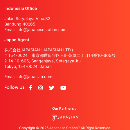
Indonesia Office
Jalan Suryalaya V no.32
Bandung 40265
Email:
info@japanesestation.com
Japan Agent
株式会社JAPASIAN (JAPASIAN LTD.)
〒154-0024 東京都世田谷区三軒茶屋二丁目14番10-605号
2-14-10-605, Sangenjaya, Setagaya-ku
Tokyo, 154-0024, Japan
Email:
info@japasian.com
Follow Us
Our Partners :
Copyright © 2026 Japanese Station™ All Right Reserved.