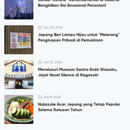
Konser”Cafuné" Centimillimental di Jakarta
Bangkitkan Sisi Emosional Penonton!
July 20, 2026
Jepang Beri Lampu Hijau untuk "Melarang"
Penginapan Pribadi di Pemukiman
July 10, 2026
Menelusuri Museum Sastra Endō Shūsaku,
Jejak Novel Silence di Nagasaki
July 8, 2026
Nukazuke Acar Jepang yang Tetap Populer
Selama Ratusan Tahun