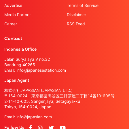
Advertise
Terms of Service
Media Partner
Disclaimer
Career
RSS Feed
Contact
Indonesia Office
Jalan Suryalaya V no.32
Bandung 40265
Email:
info@japanesestation.com
Japan Agent
株式会社JAPASIAN (JAPASIAN LTD.)
〒154-0024 東京都世田谷区三軒茶屋二丁目14番10-605号
2-14-10-605, Sangenjaya, Setagaya-ku
Tokyo, 154-0024, Japan
Email:
info@japasian.com
Follow Us