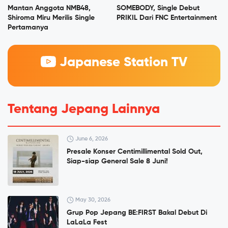
Mantan Anggota NMB48,
SOMEBODY, Single Debut
Shiroma Miru Merilis Single
PRIKIL Dari FNC Entertainment
Pertamanya
Japanese Station TV
Tentang Jepang Lainnya
June 6, 2026
Presale Konser Centimillimental Sold Out,
Siap-siap General Sale 8 Juni!
May 30, 2026
Grup Pop Jepang BE:FIRST Bakal Debut Di
LaLaLa Fest