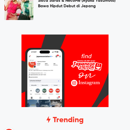
Sisca Saras & NecoMe (Ayaka Yasumoto)
Bawa Hipdut Debut di Jepang
Trending