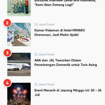
Exclusive Interview Lienel AFA Indonesia,
"Kami Akan Datang Lagi!"
2
Japan Travel
Kamar Pokemon di Hotel MIMARU
Direnovasi, Jadi Makin Ajaib!
3
Japan Travel
ANA dan JAL Tawarkan Diskon
Penerbangan Domestik untuk Turis Asing
4
Japan Travel
Event Menarik di Jepang Minggu Ini: 20 - 26
Juli