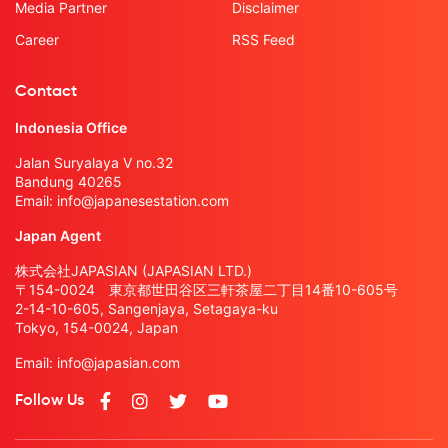
Media Partner
Disclaimer
Career
RSS Feed
Contact
Indonesia Office
Jalan Suryalaya V no.32
Bandung 40265
Email:
info@japanesestation.com
Japan Agent
株式会社JAPASIAN (JAPASIAN LTD.)
〒154-0024 東京都世田谷区三軒茶屋二丁目14番10-605号
2-14-10-605, Sangenjaya, Setagaya-ku
Tokyo, 154-0024, Japan
Email:
info@japasian.com
Follow Us