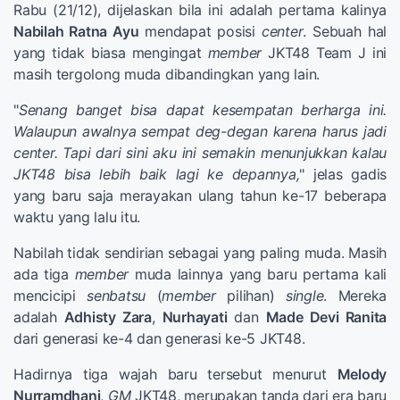
Rabu (21/12), dijelaskan bila ini adalah pertama kalinya
Nabilah Ratna Ayu
mendapat posisi
center
. Sebuah hal
yang tidak biasa mengingat
member
JKT48 Team J ini
masih tergolong muda dibandingkan yang lain.
"
Senang banget bisa dapat kesempatan berharga ini.
Walaupun awalnya sempat deg-degan karena harus jadi
center. Tapi dari sini aku ini semakin menunjukkan kalau
JKT48 bisa lebih baik lagi ke depannya,
" jelas gadis
yang baru saja merayakan ulang tahun ke-17 beberapa
waktu yang lalu itu.
Nabilah tidak sendirian sebagai yang paling muda. Masih
ada tiga
member
muda lainnya yang baru pertama kali
mencicipi
senbatsu
(
member
pilihan)
single
. Mereka
adalah
Adhisty Zara
,
Nurhayati
dan
Made Devi Ranita
dari generasi ke-4 dan generasi ke-5 JKT48.
Hadirnya tiga wajah baru tersebut menurut
Melody
Nurramdhani
,
GM
JKT48, merupakan tanda dari era baru