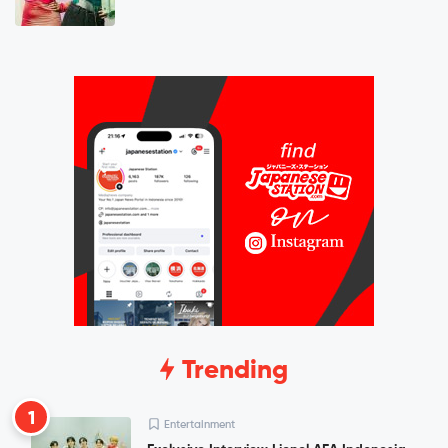
Trending
1
Entertainment