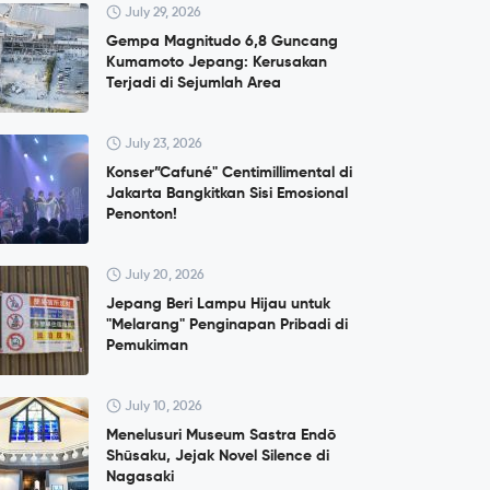
July 29, 2026
Gempa Magnitudo 6,8 Guncang
Kumamoto Jepang: Kerusakan
Terjadi di Sejumlah Area
July 23, 2026
Konser”Cafuné" Centimillimental di
Jakarta Bangkitkan Sisi Emosional
Penonton!
July 20, 2026
Jepang Beri Lampu Hijau untuk
"Melarang" Penginapan Pribadi di
Pemukiman
July 10, 2026
Menelusuri Museum Sastra Endō
Shūsaku, Jejak Novel Silence di
Nagasaki