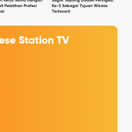
in Kerja Sama Dengan
Sugoi! Jepang Duduki Peringkat
it Pelatihan Profesi
Ke-3 Sebagai Tujuan Wisata
tal
Terfavorit
se Station TV