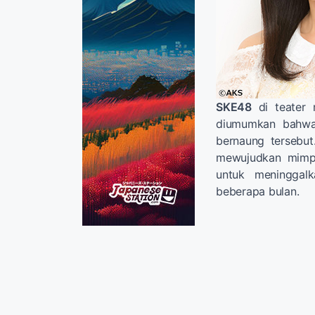
SKE48
di teater 
diumumkan bah
bernaung tersebut
mewujudkan mimp
untuk meninggal
beberapa bulan.