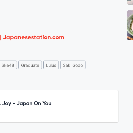
 | Japanesestation.com
Ske48
Graduate
Lulus
Saki Godo
 Joy - Japan On You