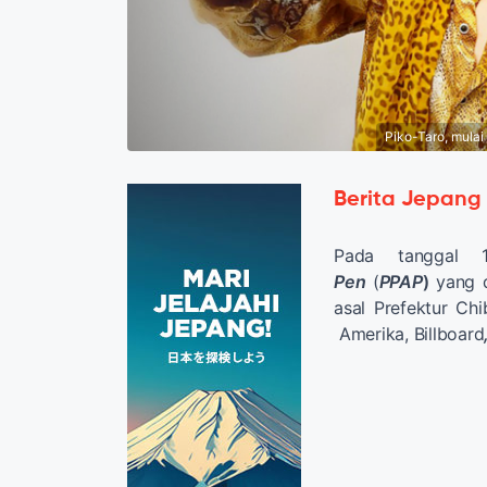
Piko-Taro, mula
Berita Jepang
Pada tanggal
Pen
(
PPAP
)
yang d
asal Prefektur Ch
Amerika, Billboard