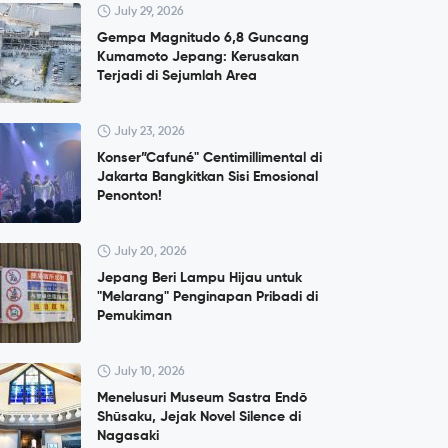
July 29, 2026
Gempa Magnitudo 6,8 Guncang
Kumamoto Jepang: Kerusakan
Terjadi di Sejumlah Area
July 23, 2026
Konser”Cafuné" Centimillimental di
Jakarta Bangkitkan Sisi Emosional
Penonton!
July 20, 2026
Jepang Beri Lampu Hijau untuk
"Melarang" Penginapan Pribadi di
Pemukiman
July 10, 2026
Menelusuri Museum Sastra Endō
Shūsaku, Jejak Novel Silence di
Nagasaki