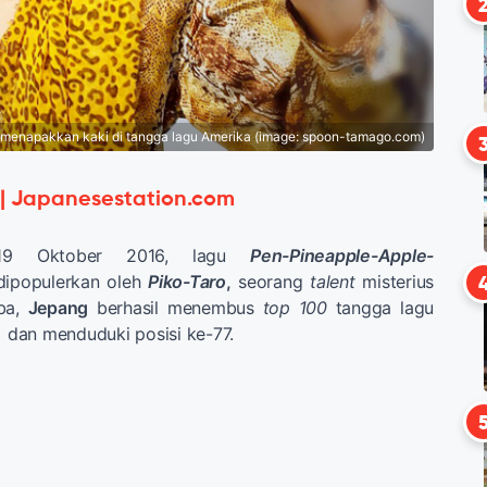
i menapakkan kaki di tangga lagu Amerika (image: spoon-tamago.com)
 | Japanesestation.com
 19 Oktober 2016, lagu
Pen-Pineapple-Apple-
ipopulerkan oleh
Piko-Taro
,
seorang
talent
misterius
iba,
Jepang
berhasil menembus
top 100
tangga lagu
,
dan menduduki posisi ke-77.