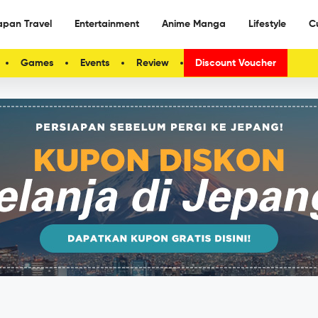
apan Travel
Entertainment
Anime Manga
Lifestyle
C
Games
Events
Review
Discount Voucher