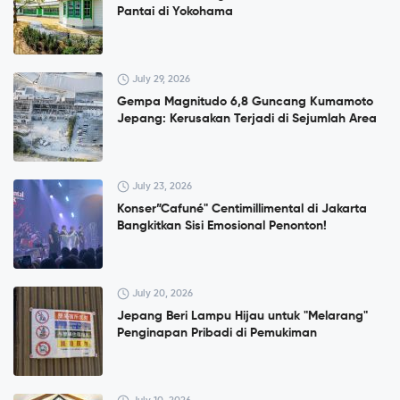
Pantai di Yokohama
July 29, 2026
Gempa Magnitudo 6,8 Guncang Kumamoto
Jepang: Kerusakan Terjadi di Sejumlah Area
July 23, 2026
Konser”Cafuné" Centimillimental di Jakarta
Bangkitkan Sisi Emosional Penonton!
July 20, 2026
Jepang Beri Lampu Hijau untuk "Melarang"
Penginapan Pribadi di Pemukiman