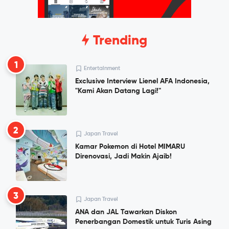
Trending
1
Entertainment
Exclusive Interview Lienel AFA Indonesia,
"Kami Akan Datang Lagi!"
2
Japan Travel
Kamar Pokemon di Hotel MIMARU
Direnovasi, Jadi Makin Ajaib!
3
Japan Travel
ANA dan JAL Tawarkan Diskon
Penerbangan Domestik untuk Turis Asing