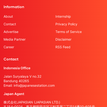
Information
About
Internship
Contact
Privacy Policy
Advertise
Terms of Service
Media Partner
Disclaimer
Career
RSS Feed
Contact
Indonesia Office
Jalan Suryalaya V no.32
Bandung 40265
Email:
info@japanesestation.com
Japan Agent
株式会社JAPASIAN (JAPASIAN LTD.)
〒154-0024 東京都世田谷区三軒茶屋二丁目14番10-605号