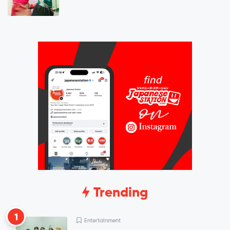
Trending
1
Entertainment