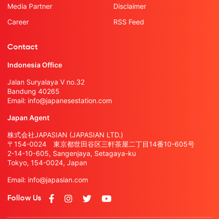
Media Partner
Disclaimer
Career
RSS Feed
Contact
Indonesia Office
Jalan Suryalaya V no.32
Bandung 40265
Email:
info@japanesestation.com
Japan Agent
株式会社JAPASIAN (JAPASIAN LTD.)
〒154-0024 東京都世田谷区三軒茶屋二丁目14番10-605号
2-14-10-605, Sangenjaya, Setagaya-ku
Tokyo, 154-0024, Japan
Email:
info@japasian.com
Follow Us