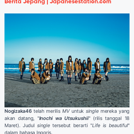
Berita Jepang | Japanesestation.com
Nogizaka46
telah merilis
MV
untuk
single
mereka yang
akan datang, "
Inochi wa Utsukushii
" (rilis tanggal 18
Maret). Judul
single
tersebut berarti "
Life is beautiful
"
dalam bahasa Inggris.