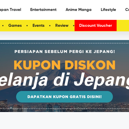
apan Travel
Entertainment
Anime Manga
Lifestyle
C
Games
Events
Review
Discount Voucher