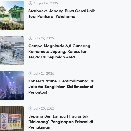
August 4, 2026
Starbucks Jepang Buka Gerai Unik
Tepi Pantai di Yokohama
July 29, 2026
Gempa Magnitudo 6,8 Guncang
Kumamoto Jepang: Kerusakan
Terjadi di Sejumlah Area
July 23, 2026
Konser”Cafuné" Centimillimental di
Jakarta Bangkitkan Sisi Emosional
Penonton!
July 20, 2026
Jepang Beri Lampu Hijau untuk
"Melarang" Penginapan Pribadi di
Pemukiman