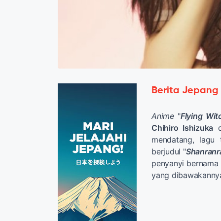
Berita Jepang
Anime
"
Flying Wit
Chihiro Ishizuka
d
mendatang, lagu
berjudul "
Shanranr
penyanyi bernama
yang dibawakannya