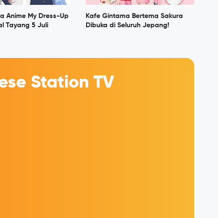
a Anime My Dress-Up
Kafe Gintama Bertema Sakura
al Tayang 5 Juli
Dibuka di Seluruh Jepang!
se Station TV