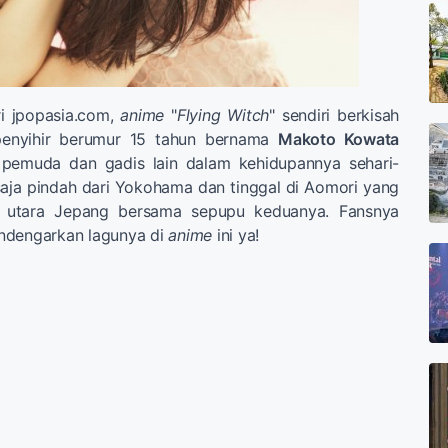
ri jpopasia.com,
anime
"
Flying Witch
" sendiri berkisah
penyihir berumur 15 tahun bernama
Makoto Kowata
 pemuda dan gadis lain dalam kehidupannya sehari-
saja pindah dari Yokohama dan tinggal di Aomori yang
an utara Jepang bersama sepupu keduanya. Fansnya
ndengarkan lagunya di
anime
ini ya!