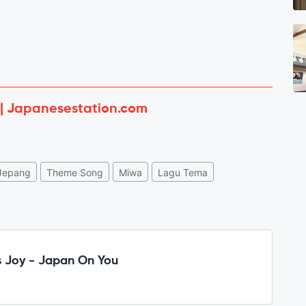
 | Japanesestation.com
Jepang
Theme Song
Miwa
Lagu Tema
 Joy - Japan On You