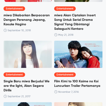
Entertainment
Entertainment
miwa Dikabarkan Berpacaran
miwa Akan Ciptakan Insert
Dengan Perenang Jepang,
Song Untuk Serial Drama
Kosuke Hagino
Signal Yang Dibintangi
Sakaguchi Kentaro
September 10, 2018
May 21, 2018
Entertainment
Entertainment
Single Baru miwa Berjudul We
Film Kimi to 100 Kaime no Koi
are the light, Akan Segera
Luncurkan Trailer Pertamanya
Dirilis
November 7, 2016
September 21, 2017