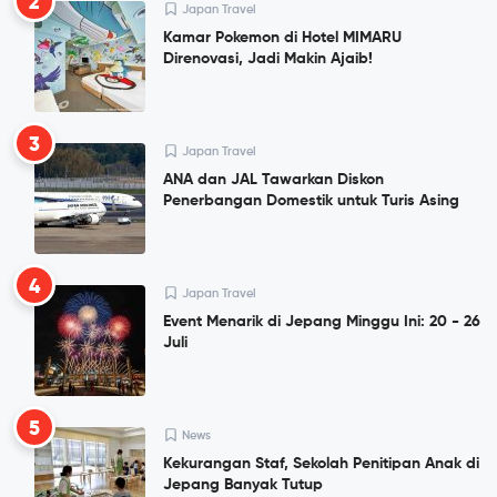
2
Japan Travel
Kamar Pokemon di Hotel MIMARU
Direnovasi, Jadi Makin Ajaib!
3
Japan Travel
ANA dan JAL Tawarkan Diskon
Penerbangan Domestik untuk Turis Asing
4
Japan Travel
Event Menarik di Jepang Minggu Ini: 20 - 26
Juli
5
News
Kekurangan Staf, Sekolah Penitipan Anak di
Jepang Banyak Tutup