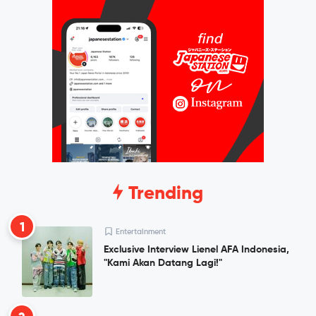
Trending
1
Entertainment
Exclusive Interview Lienel AFA Indonesia,
"Kami Akan Datang Lagi!"