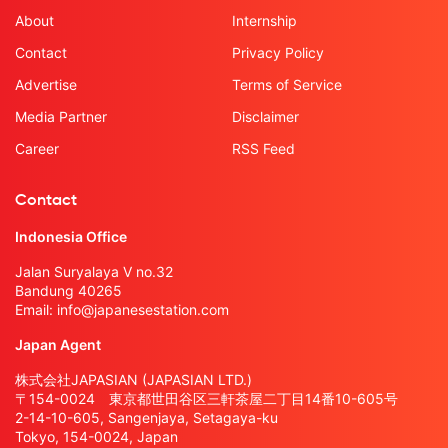
About
Internship
Contact
Privacy Policy
Advertise
Terms of Service
Media Partner
Disclaimer
Career
RSS Feed
Contact
Indonesia Office
Jalan Suryalaya V no.32
Bandung 40265
Email:
info@japanesestation.com
Japan Agent
株式会社JAPASIAN (JAPASIAN LTD.)
〒154-0024 東京都世田谷区三軒茶屋二丁目14番10-605号
2-14-10-605, Sangenjaya, Setagaya-ku
Tokyo, 154-0024, Japan