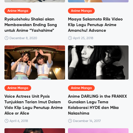
Anime Manga
Anime Manga
Ryokuōshoku Shakai akan
Maaya Sakamoto Rilis Video
Membawakan Ending Song
Klip Lagu Penutup Anime
untuk Anime “Yashahime”
Amanchu! Advance
December 8, 2020
April 25, 2018
Anime Manga
Anime Manga
Voice Actress Unit Pyxis
Anime DARLING in the FRANXX
Tunjukkan Tarian Imut Dalam
Gunakan Lagu Tema
Vido Klip Lagu Penutup Anime
Kolaborasi HYDE dan Mika
Alice or Alice
Nakashima
April 6, 2018
December 14, 2017