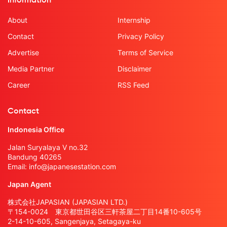
Information
About
Internship
Contact
Privacy Policy
Advertise
Terms of Service
Media Partner
Disclaimer
Career
RSS Feed
Contact
Indonesia Office
Jalan Suryalaya V no.32
Bandung 40265
Email:
info@japanesestation.com
Japan Agent
株式会社JAPASIAN (JAPASIAN LTD.)
〒154-0024 東京都世田谷区三軒茶屋二丁目14番10-605号
2-14-10-605, Sangenjaya, Setagaya-ku