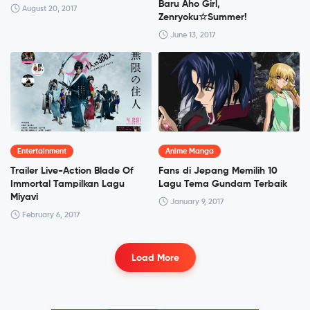
Baru Aho Girl,
August 20, 2017
Zenryoku☆Summer!
June 13, 2017
Entertainment
Anime Manga
Trailer Live-Action Blade Of
Fans di Jepang Memilih 10
Immortal Tampilkan Lagu
Lagu Tema Gundam Terbaik
Miyavi
January 9, 2017
February 6, 2017
Load More