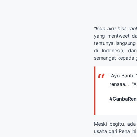
"Kalo aku bisa rank
yang mentweet dal
tentunya langsun
di Indonesia, d
semangat kepada ga
"Ayo Bantu V
renaaa..." 
#
GanbaRena
Meski begitu, ad
usaha dari Rena ini