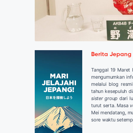
Berita Jepang
Tanggal 19 Maret 
mengumumkan info
melalui blog resm
tahun kesepuluh di
sister group
dari l
turut serta. Masa
v
Mei mendatang, mul
sore waktu setemp