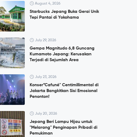
August 4, 2026
Starbucks Jepang Buka Gerai Unik
Tepi Pantai di Yokohama
July 29, 2026
Gempa Magnitudo 6,8 Guncang
Kumamoto Jepang: Kerusakan
Terjadi di Sejumlah Area
July 23, 2026
Konser”Cafuné" Centimillimental di
Jakarta Bangkitkan Sisi Emosional
Penonton!
July 20, 2026
Jepang Beri Lampu Hijau untuk
"Melarang" Penginapan Pribadi di
Pemukiman