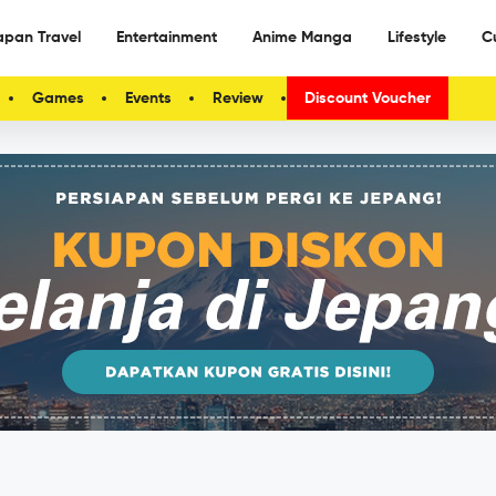
apan Travel
Entertainment
Anime Manga
Lifestyle
C
Games
Events
Review
Discount Voucher