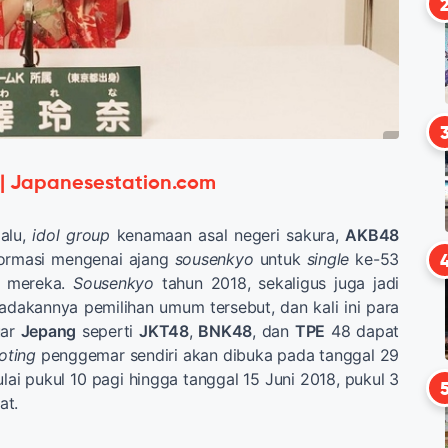
 | Japanesestation.com
lalu,
idol group
kenamaan asal negeri sakura,
AKB48
rmasi mengenai ajang
sousenkyo
untuk
single
ke-53
i mereka.
Sousenkyo
tahun 2018, sekaligus juga jadi
adakannya pemilihan umum tersebut, dan kali ini para
uar
Jepang
seperti
JKT48
,
BNK48
, dan
TPE
48 dapat
oting
penggemar sendiri akan dibuka pada tanggal 29
ai pukul 10 pagi hingga tanggal 15 Juni 2018, pukul 3
at.