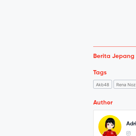
Berita Jepang
Tags
Akb48
Rena No
Author
Adr