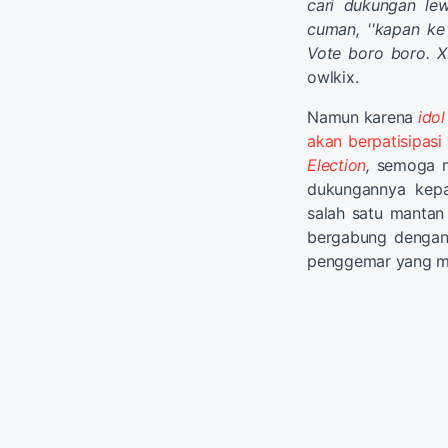
cari dukungan le
cuman, ''kapan ke 
Vote boro boro. X
owlkix.
Namun karena
ido
akan berpatisipasi
Election
,
semoga me
dukungannya kep
salah satu manta
bergabung dengan
penggemar yang me