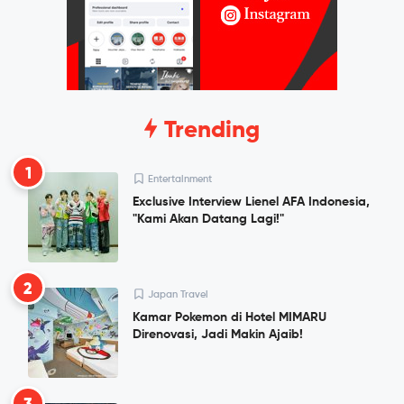
Trending
1
Entertainment
Exclusive Interview Lienel AFA Indonesia,
"Kami Akan Datang Lagi!"
2
Japan Travel
Kamar Pokemon di Hotel MIMARU
Direnovasi, Jadi Makin Ajaib!