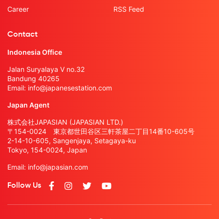
Career
RSS Feed
Contact
Indonesia Office
Jalan Suryalaya V no.32
Bandung 40265
Email:
info@japanesestation.com
Japan Agent
株式会社JAPASIAN (JAPASIAN LTD.)
〒154-0024 東京都世田谷区三軒茶屋二丁目14番10-605号
2-14-10-605, Sangenjaya, Setagaya-ku
Tokyo, 154-0024, Japan
Email:
info@japasian.com
Follow Us