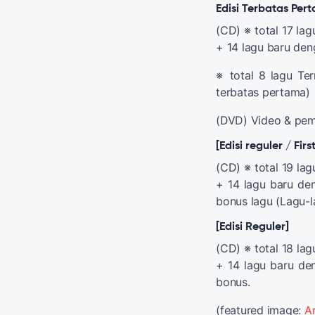
Edisi Terbatas Per
(CD)
※ total 17 lag
+ 14 lagu baru den
※ total 8 lagu Te
terbatas pertama)
(DVD) Video & pem
[Edisi reguler / Firs
(CD) ※ total 19 lag
+ 14 lagu baru den
bonus lagu (Lagu-l
[Edisi Reguler]
(CD) ※ total 18 lag
+ 14 lagu baru den
bonus.
(featured image:
A