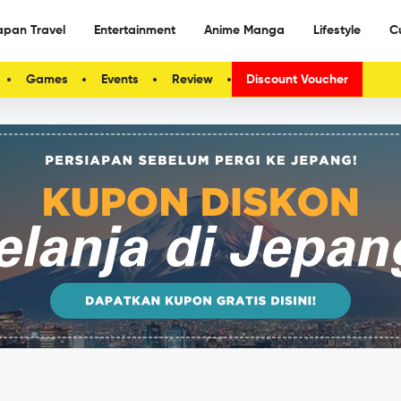
apan Travel
Entertainment
Anime Manga
Lifestyle
C
Games
Events
Review
Discount Voucher