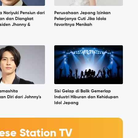
 Noriyuki Pensiun dari
Perusahaan Jepang Izinkan
ran dan Diangkat
Pekerjanya Cuti Jika Idola
siden Jhonny &
favoritnya Menikah
amashita
Sisi Gelap di Balik Gemerlap
n Diri dari Johnny's
Industri Hiburan dan Kehidupan
Idol Jepang
se Station TV