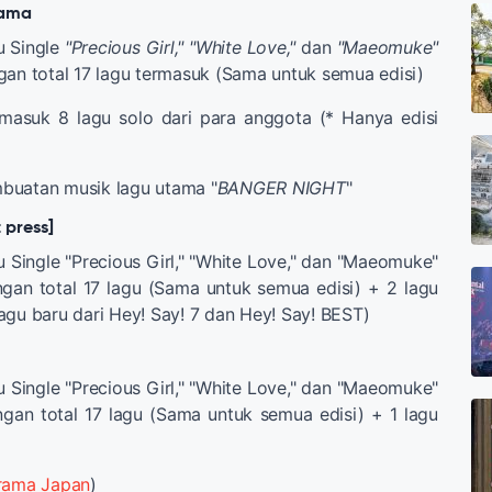
tama
u Single
"Precious Girl," "White Love,"
dan
"Maeomuke"
gan total 17 lagu termasuk (Sama untuk semua edisi)
rmasuk 8 lagu solo dari para anggota (* Hanya edisi
buatan musik lagu utama "
BANGER NIGHT
"
t press]
u Single "Precious Girl," "White Love," dan "Maeomuke"
gan total 17 lagu (Sama untuk semua edisi) + 2 lagu
agu baru dari Hey! Say! 7 dan Hey! Say! BEST)
u Single "Precious Girl," "White Love," dan "Maeomuke"
gan total 17 lagu (Sama untuk semua edisi) + 1 lagu
rama Japan
)