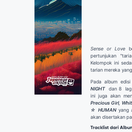
Sense or Love
be
pertunjukan "ta
Kelompok ini seda
tarian mereka yan
Pada album edisi
NIGHT
dan 8 lagu 
ini juga akan men
Precious Girl, Whi
☆ HUMAN
yang a
akan disertakan pa
Tracklist dari Alb