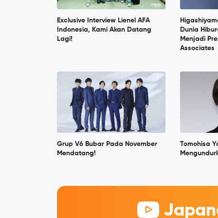
Exclusive Interview Lienel AFA
Higashiyama
Indonesia, Kami Akan Datang
Dunia Hibu
Lagi!
Menjadi Pre
Associates
Grup V6 Bubar Pada November
Tomohisa Y
Mendatang!
Mengundurka
Japane