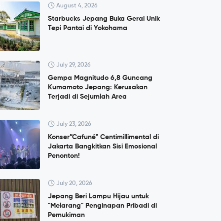
August 4, 2026
Starbucks Jepang Buka Gerai Unik
Tepi Pantai di Yokohama
July 29, 2026
Gempa Magnitudo 6,8 Guncang
Kumamoto Jepang: Kerusakan
Terjadi di Sejumlah Area
July 23, 2026
Konser”Cafuné" Centimillimental di
Jakarta Bangkitkan Sisi Emosional
Penonton!
July 20, 2026
Jepang Beri Lampu Hijau untuk
"Melarang" Penginapan Pribadi di
Pemukiman