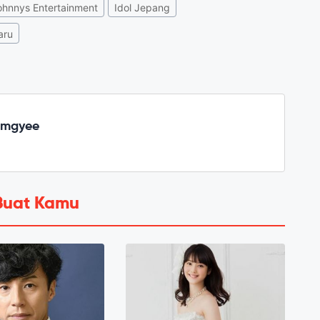
ohnnys Entertainment
Idol Jepang
aru
emgyee
Buat Kamu