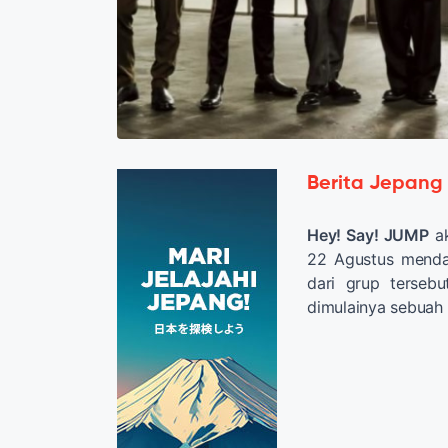
Berita Jepang
Hey! Say! JUMP
ak
22 Agustus menda
dari grup terseb
dimulainya sebuah 