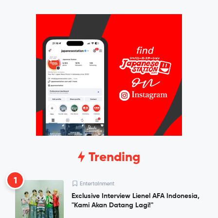
Trending
1
Entertainment
Exclusive Interview Lienel AFA Indonesia,
"Kami Akan Datang Lagi!"