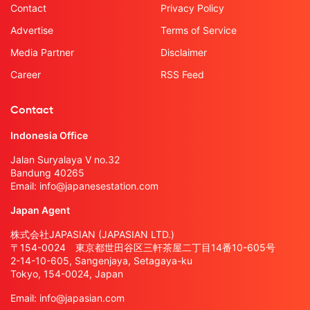
Contact
Privacy Policy
Advertise
Terms of Service
Media Partner
Disclaimer
Career
RSS Feed
Contact
Indonesia Office
Jalan Suryalaya V no.32
Bandung 40265
Email:
info@japanesestation.com
Japan Agent
株式会社JAPASIAN (JAPASIAN LTD.)
〒154-0024 東京都世田谷区三軒茶屋二丁目14番10-605号
2-14-10-605, Sangenjaya, Setagaya-ku
Tokyo, 154-0024, Japan
Email:
info@japasian.com