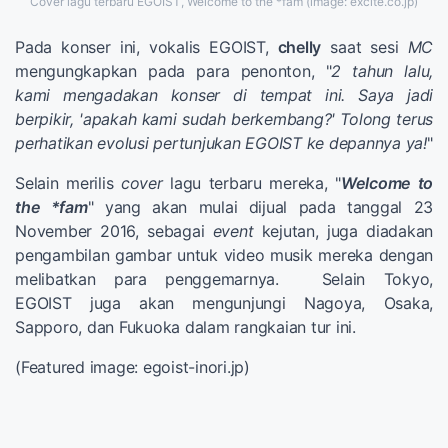
Cover lagu terbaru EGOIST, Welcome to the *fam (image: excite.co.jp)
Pada konser ini, vokalis EGOIST,
chelly
saat sesi
MC
mengungkapkan pada para penonton, "
2 tahun lalu,
kami mengadakan konser di tempat ini. Saya jadi
berpikir, 'apakah kami sudah berkembang?' Tolong terus
perhatikan evolusi pertunjukan EGOIST ke depannya ya!
"
Selain merilis
cover
lagu terbaru mereka, "
Welcome to
the *fam
" yang akan mulai dijual pada tanggal 23
November 2016, sebagai
event
kejutan, juga diadakan
pengambilan gambar untuk video musik mereka dengan
melibatkan para penggemarnya. Selain Tokyo,
EGOIST juga akan mengunjungi Nagoya, Osaka,
Sapporo, dan Fukuoka dalam rangkaian tur ini.
(Featured image: egoist-inori.jp)