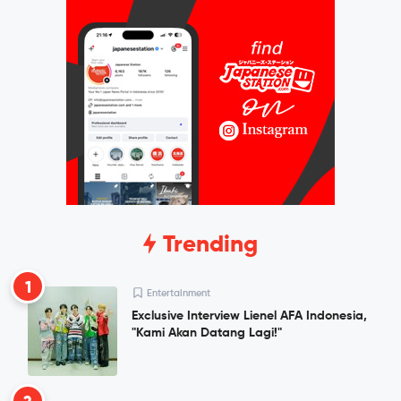
Trending
1
Entertainment
Exclusive Interview Lienel AFA Indonesia,
"Kami Akan Datang Lagi!"