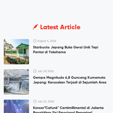
Latest Article
August 4, 2026
Starbucks Jepang Buka Gerai Unik Tepi
Pantai di Yokohama
July 29, 2026
Gempa Magnitudo 6,8 Guncang Kumamoto
Jepang: Kerusakan Terjadi di Sejumlah Area
July 23, 2026
Konser”Cafuné" Centimillimental di Jakarta
Bangkitkan Sisi Emosional Penonton!