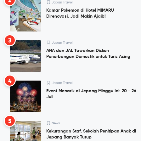
2
Japan Travel
Kamar Pokemon di Hotel MIMARU
Direnovasi, Jadi Makin Ajaib!
3
Japan Travel
ANA dan JAL Tawarkan Diskon
Penerbangan Domestik untuk Turis Asing
4
Japan Travel
Event Menarik di Jepang Minggu Ini: 20 - 26
Juli
5
News
Kekurangan Staf, Sekolah Penitipan Anak di
Jepang Banyak Tutup