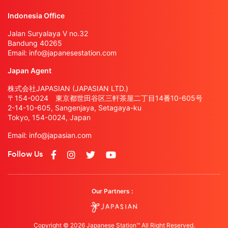
Indonesia Office
Jalan Suryalaya V no.32
Bandung 40265
Email:
info@japanesestation.com
Japan Agent
株式会社JAPASIAN (JAPASIAN LTD.)
〒154-0024 東京都世田谷区三軒茶屋二丁目14番10-605号
2-14-10-605, Sangenjaya, Setagaya-ku
Tokyo, 154-0024, Japan
Email:
info@japasian.com
Follow Us
Our Partners :
Copyright © 2026 Japanese Station™ All Right Reserved.