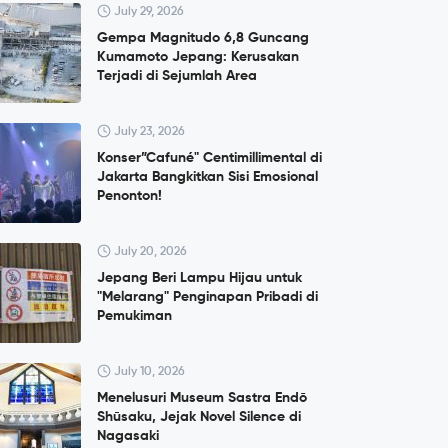
July 29, 2026
Gempa Magnitudo 6,8 Guncang
Kumamoto Jepang: Kerusakan
Terjadi di Sejumlah Area
July 23, 2026
Konser”Cafuné" Centimillimental di
Jakarta Bangkitkan Sisi Emosional
Penonton!
July 20, 2026
Jepang Beri Lampu Hijau untuk
"Melarang" Penginapan Pribadi di
Pemukiman
July 10, 2026
Menelusuri Museum Sastra Endō
Shūsaku, Jejak Novel Silence di
Nagasaki