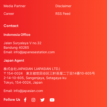
Media Partner
Disclaimer
Career
RSS Feed
Contact
Indonesia Office
Jalan Suryalaya V no.32
Bandung 40265
Email:
info@japanesestation.com
Japan Agent
株式会社JAPASIAN (JAPASIAN LTD.)
〒154-0024 東京都世田谷区三軒茶屋二丁目14番10-605号
2-14-10-605, Sangenjaya, Setagaya-ku
Tokyo, 154-0024, Japan
Email:
info@japasian.com
Follow Us