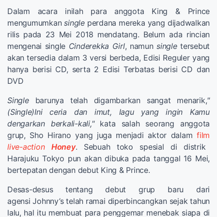
Dalam acara inilah para anggota King & Prince
mengumumkan
single
perdana mereka yang dijadwalkan
rilis pada 23 Mei 2018 mendatang. Belum ada rincian
mengenai single
Cinderekka Girl
, namun
single
tersebut
akan tersedia dalam 3 versi berbeda, Edisi Reguler yang
hanya berisi CD, serta 2 Edisi Terbatas berisi CD dan
DVD
Single
barunya telah digambarkan sangat menarik,
"
(Single)Ini ceria dan imut, lagu yang ingin Kamu
dengarkan berkali-kali,"
kata salah seorang anggota
grup, Sho Hirano yang juga menjadi aktor dalam
film
live-action
Honey
. Sebuah toko spesial di distrik
Harajuku Tokyo pun akan dibuka pada tanggal 16 Mei,
bertepatan dengan debut King & Prince.
Desas-desus tentang debut grup baru dari
agensi Johnny’s telah ramai diperbincangkan sejak tahun
lalu, hal itu membuat para penggemar menebak siapa di