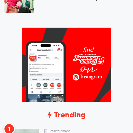
Trending
1
Entertainment