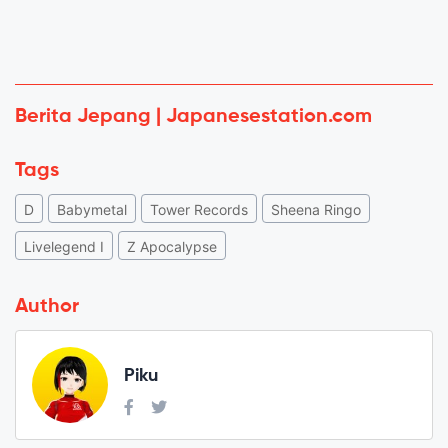
Berita Jepang | Japanesestation.com
Tags
D
Babymetal
Tower Records
Sheena Ringo
Livelegend I
Z Apocalypse
Author
Piku