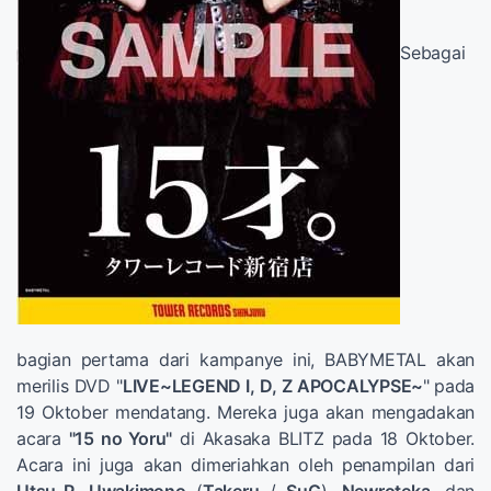
Sebagai
bagian pertama dari kampanye ini, BABYMETAL akan
merilis DVD "
LIVE~LEGEND I, D, Z APOCALYPSE~
"
pada
19 Oktober mendatang. Mereka juga akan mengadakan
acara
"15 no Yoru"
di Akasaka BLITZ pada 18 Oktober.
Acara ini juga akan dimeriahkan oleh penampilan dari
Utsu-P
,
Uwakimono
(
Takeru
/
SuG
),
Newroteka
, dan