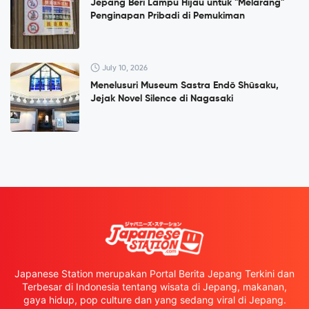
Jepang Beri Lampu Hijau untuk "Melarang"
Penginapan Pribadi di Pemukiman
July 10, 2026
Menelusuri Museum Sastra Endō Shūsaku,
Jejak Novel Silence di Nagasaki
Japanese Station merupakan Portal Berita Jepang Terkini dan
Terbesar di Indonesia tentang wisata di Jepang, makanan,
gaya hidup, pop culture dan yang sedang viral di Jepang.