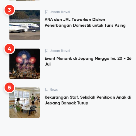
3
Japan Travel
ANA dan JAL Tawarkan Diskon
Penerbangan Domestik untuk Turis Asing
4
Japan Travel
Event Menarik di Jepang Minggu Ini: 20 - 26
Juli
5
News
Kekurangan Staf, Sekolah Penitipan Anak di
Jepang Banyak Tutup