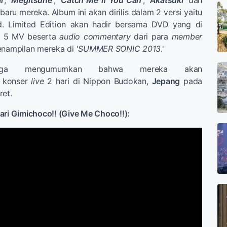
i
', '
Megitsune
', '
Catch Me if You Can
', '
Akatsuki
' dan
baru mereka. Album ini akan dirilis dalam 2 versi yaitu
ed. Limited Edition akan hadir bersama DVD yang di
t 5 MV beserta
audio commentary
dari para
member
nampilan mereka di '
SUMMER SONIC 2013
.'
uga mengumumkan bahwa mereka akan
 konser
live
2 hari di Nippon Budokan,
Jepang
pada
ret.
ari Gimichoco!! (Give Me Choco!!):