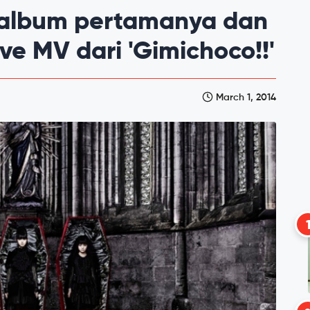
 album pertamanya dan
ve MV dari 'Gimichoco!!'
March 1, 2014