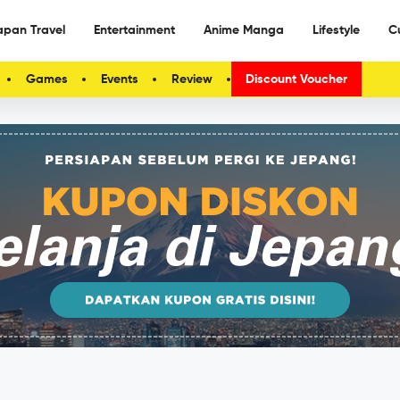
apan Travel
Entertainment
Anime Manga
Lifestyle
C
Games
Events
Review
Discount Voucher