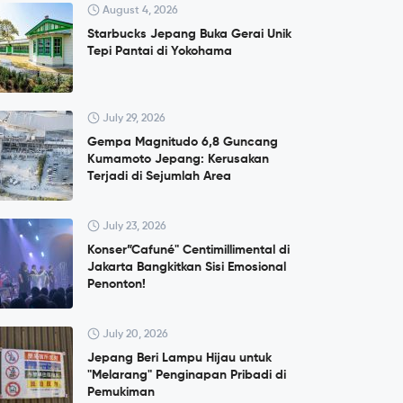
August 4, 2026
Starbucks Jepang Buka Gerai Unik
Tepi Pantai di Yokohama
July 29, 2026
Gempa Magnitudo 6,8 Guncang
Kumamoto Jepang: Kerusakan
Terjadi di Sejumlah Area
July 23, 2026
Konser”Cafuné" Centimillimental di
Jakarta Bangkitkan Sisi Emosional
Penonton!
July 20, 2026
Jepang Beri Lampu Hijau untuk
"Melarang" Penginapan Pribadi di
Pemukiman