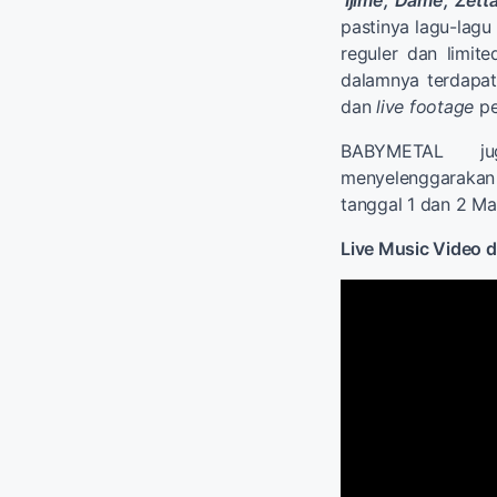
'
Ijime, Dame, Zetta
pastinya lagu-lagu 
reguler dan limit
dalamnya terdapa
dan
live footage
pe
BABYMETAL j
menyelenggarakan
tanggal 1 dan 2 Ma
Live Music Video d