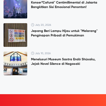
Konser”Cafuné" Centimillimental di Jakarta
Bangkitkan Sisi Emosional Penonton!
July 20, 2026
Jepang Beri Lampu Hijau untuk "Melarang"
Penginapan Pribadi di Pemukiman
July 10, 2026
Menelusuri Museum Sastra Endō Shūsaku,
Jejak Novel Silence di Nagasaki