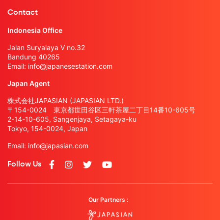
Contact
Indonesia Office
Jalan Suryalaya V no.32
Bandung 40265
Email:
info@japanesestation.com
Japan Agent
株式会社JAPASIAN (JAPASIAN LTD.)
〒154-0024 東京都世田谷区三軒茶屋二丁目14番10-605号
2-14-10-605, Sangenjaya, Setagaya-ku
Tokyo, 154-0024, Japan
Email:
info@japasian.com
Follow Us
Our Partners :