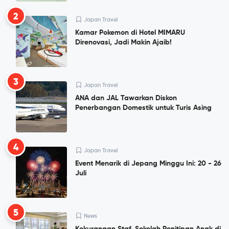
2
Japan Travel
Kamar Pokemon di Hotel MIMARU
Direnovasi, Jadi Makin Ajaib!
3
Japan Travel
ANA dan JAL Tawarkan Diskon
Penerbangan Domestik untuk Turis Asing
4
Japan Travel
Event Menarik di Jepang Minggu Ini: 20 - 26
Juli
5
News
Kekurangan Staf, Sekolah Penitipan Anak di